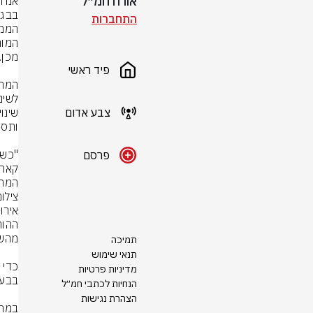
אורח חמ״ל
התחברות
פיד ראשי
צבע אדום
פרסם
המחקר
צילום: rStock
תמיכה
תנאי שימוש
מדיניות פרטיות
הנחיות לכתבי חמ״ל
הצהרת נגישות