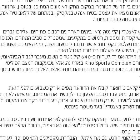
נבחרת איראן פתחה את ההכנות האחרונות שלה למונדיאל באחד המחנות 
החריגים ביותר של הטורניר. במקום מת
האיראנ
מחוץ לאצטדיון קליינטה נראו בימים האחרונים רכבים פתוחים ועליהם גברים 
למתחם נשלטת בקפדנות: אישורים נבדקים שוב ושוב, זמני האימונים נ
, והמידע על פעילות הנבחרת מוגבל מאוד.
איראן הייתה אמורה לשהות כ-640 קילומטרים משם, 
במתחם Kino Sports Complex באריזונה. אלא שבעקבות המצב הפוליטי 
אנשי קלאב טיחואנה קיבלו את ההודעה מפיפ"א רק כשבועיים לפני הגעת 
פשוטה: למועדון י
ונים נתלה שלט גדול בפרסית: "הצ'יטות האיראניות, ברוכה הבאה לטיחואנ
: רויטרס