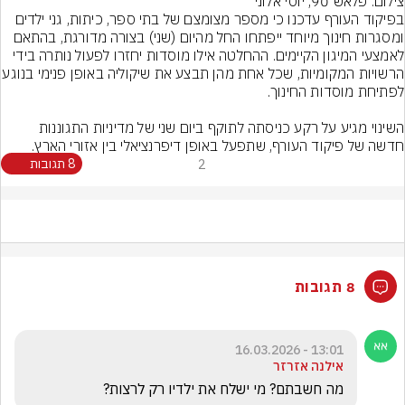
צילום: פלאש 90, יוסי אלוני
בפיקוד העורף עדכנו כי מספר מצומצם של בתי ספר, כיתות, גני ילדים 
ומסגרות חינוך מיוחד ייפתחו החל מהיום (שני) בצורה מדורגת, בהתאם 
לאמצעי המיגון הקיימים. ההחלטה אילו מוסדות יחזרו לפעול נותרה בידי 
הרשויות המקומיות, שכל אחת מהן תבצע את
השינוי מגיע על רקע כניסתה לתוקף ביום שני של מדיניות התגוננות 
חדשה של פיקוד העורף, שתפעל באופן דיפרנציאלי בין אזורי הארץ.
2
8 תגובות
8 תגובות
13:01 - 16.03.2026
אילנה אזרזר
מה חשבתם? מי ישלח את ילדיו רק לרצות?