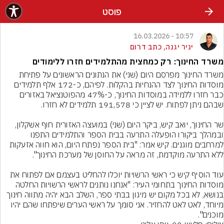
פוסט
10:57 - 16.03.2026
יניר יגנה, כתב דרום
משרד החינוך: רק כמחצית מהתלמידים חזרו ללימודים
משרד החינוך מפרסם היום (שני) את הנתונים הראשונים על פתיחת 
מוסדות החינוך לצד ההנחיות בהקלות. לפיהם, כ-172 אלף תלמידים 
כבר חזרו ללמידה במוסדות החינוך, כ-47% מהפוטנציאל באזורים 
שר החינוך, יואב קיש, ביקר היום (שני) במועצה האזורית חוף אשקלון, 
ובמהלך ביקורו הופעלה התרעה בבית הספר והתלמידים התפנו 
למרחבים מוגנים. קיש אמר: "בית הספר נפתח היום, הוא חווה אזעקות 
עוד הוסיף קיש כי ראשי הרשויות יוכלו להחליט בעצמם אם לפתוח את 
מוסדות החינוך בתחומי העיר: "אנחנו נותנים לראשי הרשויות החלטה 
בנושא, לא בכל מקום יש מיגון בבתי ספר, השלב הבא יהיה מתווה חינוך 
מיוחד, לאט לאט להחזיר. אני סומך על ראשי הערים שיפתחו שהם יהיו 
מוכנים".