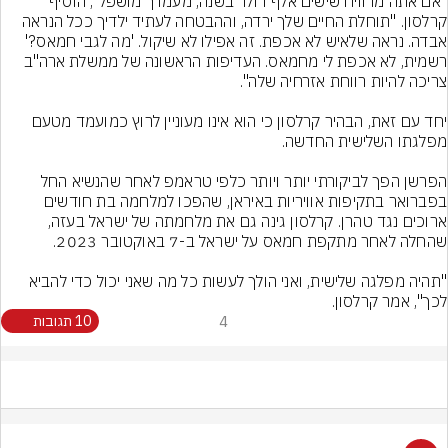
"אם אתה מרוויח שישים אלף דולר בשנה, מעמדך מושפל", הוסיף 
קרלסון. "תוחלת החיים שלך ירדה, וההבטחה לעתיד ילדיך ככל הנראה 
אבדה. נראה שלאיש לא אכפת. זה אפילו לא שיקול. 'מה לגבי חמאס?' 
רשמית, לא אכפת לי מחמאס. העדיפות הראשונה של ממשלת ארה"ב 
יחד עם זאת, הבהיר קרלסון כי הוא אינו מעוניין לרוץ כמועמד מטעם 
הפרשן הפך לביקורתי יותר ויותר כלפי טראמפ לאחר שהנשיא החל 
בפברואר בתקיפות אוויריות באיראן, שהפכו למלחמה בת חודשים 
ארוכים נגד טהרן. קרלסון גינה גם את מלחמתה של ישראל בעזה, 
"תהיה מפלגה שלישית, ואני הולך לעשות כל מה שאני יכול כדי להביא 
לכך", אמר קרלסון.
4
10 תגובות