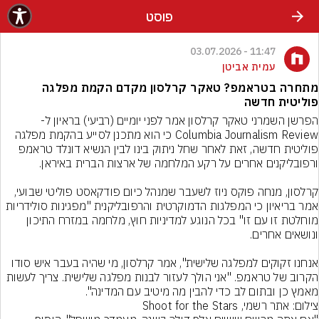
פוסט
11:47 - 03.07.2026
עמית אביטן
מתחרה בטראמפ? טאקר קרלסון מקדם הקמת מפלגה
פוליטית חדשה
הפרשן השמרני טאקר קרלסון אמר לפני יומיים (רביעי) בראיון ל- 
Columbia Journalism Review כי הוא מתכנן לסייע בהקמת מפלגה 
פוליטית חדשה, זאת לאחר שחל ניתוק בינו לבין הנשיא דונלד טראמפ 
קרלסון, מנחה פוקס ניוז לשעבר שמנהל כיום פודקאסט פוליטי שבועי, 
אמר בריאיון כי המפלגות הדמוקרטית והרפובליקנית "מפגינות סולידריות 
מוחלטת זו עם זו" בכל הנוגע למדיניות חוץ, מלחמה במזרח התיכון 
אנחנו זקוקים למפלגה שלישית", אמר קרלסון, מי שהיה בעבר איש סודו 
הקרוב של טראמפ. "אני הולך לעזור לבנות מפלגה שלישית. צריך לעשות 
מאמץ כן ובתום לב כדי להבין מה מיטיב עם המדינה".
צילום: אתר רשמי, Shoot for the Stars