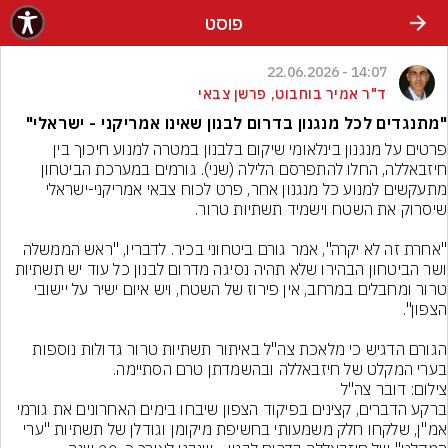
פוסט
14:07 - 22.06.2026
ד"ר אמיר בוחבוט, פרשן צבאי
"מתנגדים לכל מנגנון בדרום לבנון שאינו אמריקני - ישראלי"
פרטים על מנגנון בינלאומי שיקום בלבנון במטרה למנוע חיכוך בין 
חיזבאללה, החלו להתפרסם הלילה (שני). גורמים במערכת הביטחון 
מתעקשים למנוע כל מנגנון אחר, פרט לכוח צבאי אמריקני-ישראלי 
"אחרת זה לא יקרה", אמר גורם ביטחוני בכיר. לדבריו, "ראש הממשלה 
ושר הביטחון הבהירו שלא תהיה נסיגה מדרום לבנון כל עוד יש תשתיות 
טרור ומחבלים במרחב, אין פירוז של השטח, ויש איום ישיר על יישובי 
הגורם הדגיש כי מלאכת צה"ל באיתור תשתיות טרור גדולות נוספות 
בערי המקלט של חיזבאללה ובהשמדתן טרם הסתיימה.
צילום: דובר צה"ל
ברקע הדברים, קצינים בפיקוד הצפון שיבחו בימים האחרונים את גורמי 
אמ"ן, שלקחו חלק משמעותי בחשיפת מיקומן וגודלן של תשתיות "ערי 