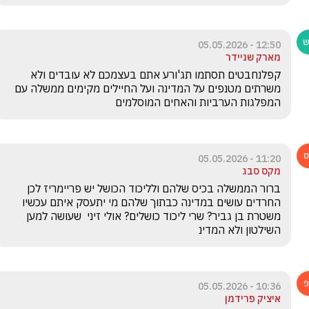
12:50 - 05.05.2026
מארק שניידר
קפלנחבטים תסתמו תג'ורע אתם בעצמכם לא עובדים ולא 
משרתים מטנפים על המדינה ועל החיילים מקימים ממשלה עם 
המפלגות הערביות והאחים המוסלמים
11:20 - 05.05.2026
מקס סבג
ברור הממשלה בכיס שלהם ולליכוד הכושל יש פריימריז לכן 
החרדים עושים במדינה כבתוך שלהם מי יתעסק איתם עכשיו 
משטרת בן גביר? שרי ליכוד כושלים? אולי זיני  שעושה למען 
השילטון ולא המדינ
10:36 - 05.05.2026
איציק פרידמן