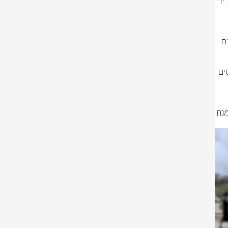
עדכון על חסימת כביש החוף, בירידה לזכרון יעקב בעקבות חסימת הכביש על ידי 
גם בשעות אלו, מאות שוטרי משטרת ישראל, לוחמי מג"ב ושוטרי אגף התנועה 
הכוחות פועלים בנחישות למניעת ניסיונות הסתננות למתחם, תוך מניעת הגעתם 
לפני זמן קצר, בהתאם לאינדיקציה שהתקבלה במשטרה, נעצרו מספר אוטובוסים 
שוטרי מחוז צפון ואגף התנועה יחד עם לוחמי מג"ב, פועלים כעת במקום על מנת 