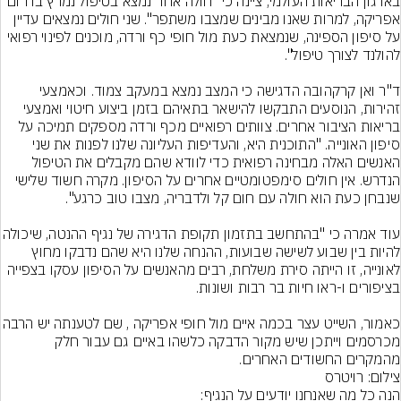
בארגון הבריאות העולמי, ציינה כי "חולה אחד נמצא בטיפול נמרץ בדרום 
אפריקה, למרות שאנו מבינים שמצבו משתפר". שני חולים נמצאים עדיין 
על סיפון הספינה, שנמצאת כעת מול חופי כף ורדה, מוכנים לפינוי רפואי 
ד"ר ואן קרקהובה הדגישה כי המצב נמצא במעקב צמוד. וכאמצעי 
זהירות, הנוסעים התבקשו להישאר בתאיהם בזמן ביצוע חיטוי ואמצעי 
בריאות הציבור אחרים. צוותים רפואיים מכף ורדה מספקים תמיכה על 
סיפון האונייה. "התוכנית היא, והעדיפות העליונה שלנו לפנות את שני 
האנשים האלה מבחינה רפואית כדי לוודא שהם מקבלים את הטיפול 
הנדרש. אין חולים סימפטומטיים אחרים על הסיפון. מקרה חשוד שלישי 
עוד אמרה כי "בהתחשב בתזמון תקופת הדגירה של
להיות בין שבוע לשישה שבועות, ההנחה שלנו היא שהם נדבקו מחוץ 
לאונייה, זו הייתה סירת משלחת, רבים מהאנשים על הסיפון עסקו בצפייה 
כאמור, השייט עצר בכמה איים מול חופי אפר
מכרסמים וייתכן שיש מקור הדבקה כלשהו באיים גם עבור חלק 
מהמקרים החשודים האחרים.
צילום: רויטרס