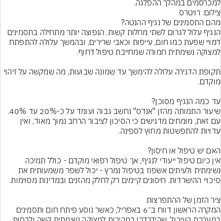
למכרסמים במהלך ההפלגה.
צילום: רויטרס
הנגיף עלול לגרום לשתי מחלות קשות. הנפוצה יותר מתחילה בתסמינים 
דמויי שפעת כמו חום, עייפות וכאבי שרירים, ובהמשך עלולה להתפתח 
תקופת הדגירה עלולה להימשך עד שמונה שבועות, מה שמקשה על זיהוי 
שיעור התמותה מהזן "אנדס" נחשב גבוה ועומד על כ-20% עד 40%. 
עם זאת, מומחים מדגישים כי הסיכון לציבור הרחב נמוך מאוד, ואין 
אין כיום טיפול ייעודי לנגיף, אך טיפול רפואי מוקדם - כולל תמיכה 
נשימתית ולעיתים אשפוז בטיפול נמרץ - יכול לשפר משמעותית את 
המקרה הראשון דווח ב־6 באפריל, כאשר נוסע פיתח חום ותסמינים 
במערכת העיכול, שהידרדרו במהירות למצוקה נשימתית קשה ולבסוף 