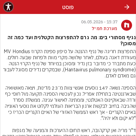
פוסט
15:37 - 06.05.2026
מערכת חמ״ל
נגיף מסתורי בים: מה גרם להתפרצות הקטלנית ועד כמה זה
מסוכן?
התפרצות חריגה של נגיף ההנטה על סיפון ספינת הקרוז MV Hondius 
מעוררת דאגה בעולם, לאחר שלושה מקרי מוות ולפחות שבעה חולים. 
כעת מתברר כי מדובר בזן נדיר ומסוכן במיוחד של נגיף הקרוי הנטה 
(Hantavirus pulmonary syndrome), שבמקרים נדירים מסוגל לעבור 
הספינה נשאה 147 נוסעים ואנשי צוות מ־23 מדינות, ויצאה מאושואיה 
שבארגנטינה בתחילת אפריל. נכון לעכשיו הספינה תקועה מול חופי כף 
ורדה שבאוקיינוס האטלנטי, וממתינה לאישור עגינה. ממשלת ספרד 
שהגיבה בחיוב לבקשת ארגון הבריאות העולמי לקלוט את נוסעי האונייה 
באיים הקנריים - אך ראש הממשל האזורי של האיים הקנריים הכריז כי 
ד"ר מריה ואן קרקהובה, ראש תחום ההיערכות והמניעה של מגפות 