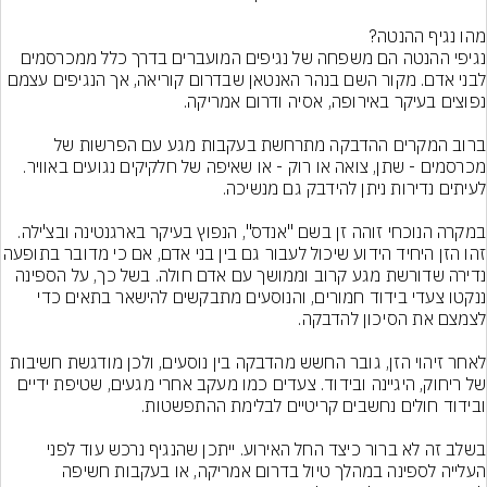
נגיפי ההנטה הם משפחה של נגיפים המועברים בדרך כלל ממכרסמים 
לבני אדם. מקור השם בנהר האנטאן שבדרום קוריאה, אך הנגיפים עצמם 
ברוב המקרים ההדבקה מתרחשת בעקבות מגע עם הפרשות של 
מכרסמים - שתן, צואה או רוק - או שאיפה של חלקיקים נגועים באוויר. 
במקרה הנוכחי זוהה זן בשם "אנדס", הנפוץ בעיקר בארגנטינה ובצ'ילה. 
זהו הזן היחיד הידוע שיכול לעבור גם בין בני אד
נדירה שדורשת מגע קרוב וממושך עם אדם חולה. בשל כך, על הספינה 
ננקטו צעדי בידוד חמורים, והנוסעים מתבקשים להישאר בתאים כדי 
לאחר זיהוי הזן, גובר החשש מהדבקה בין נוסעים, ולכן מודגשת חשיבות 
של ריחוק, היגיינה ובידוד. צעדים כמו מעקב אחרי מגעים, שטיפת ידיים 
בשלב זה לא ברור כיצד החל האירוע. ייתכן שהנגיף נרכש עוד לפני 
העלייה לספינה במהלך טיול בדרום אמריקה, או בעקבות חשיפה 