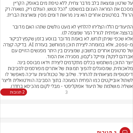
על שרטון ונמצאת בלב מדבר צחיח, ללא טיפת מים באופק. הקריין 
מסכם את המראה העגום במשפט: "הכל נטוש, העולם ריק, נשארה רק 
התיעודים הללו הצליחו להלחיץ לא מעט גולשים שתהו האם מדובר 
בהצצה אמיתית לגורל המר שמצפה לנו.
אלא שכפי שניתן לנחש, לא באמת מדובר בנוסע בזמן שקפץ לביקור 
מ-2050, אלא במומחה ליצירת תוכן ממוחשב בעזרת AI. בדיקה קצרה 
של סרטונים אחרים בחשבון, שמציגים בין היתר מפגשים הזויים עם 
אברהם לינקולן ומייקל ג'קסון, מסגירה את הסוד.
יוצר התוכן משתמש בכלים מתקדמים ליצירת וידאו מבוסס בינה 
מלאכותית, שמסוגלים להפוך תמונות של אתרים מפורסמים לסביבות 
דיסטופיות מציאותיות להחריד. שילוב של טכנולוגיות עריכה מאפשר לו 
לשתול אובייקטים כמו הפחית המעוכה בתוך הסביבה הווירטואלית ולייצר 
אשליה מושלמת של תיעוד אפוקליפטי - מבלי לקום מהכיסא בחדרו.
3
2 תגובות
2 תגובות