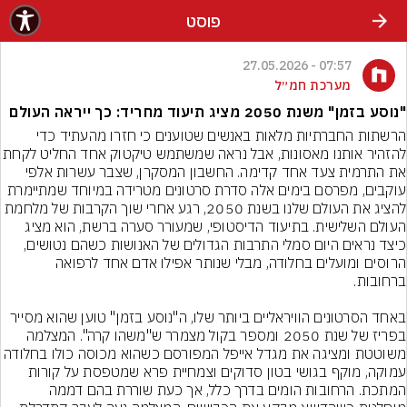
פוסט
07:57 - 27.05.2026
מערכת חמ״ל
"נוסע בזמן" משנת 2050 מציג תיעוד מחריד: כך ייראה העולם
הרשתות החברתיות מלאות באנשים שטוענים כי חזרו מהעתיד כדי 
להזהיר אותנו מאסונות, אבל נראה שמשתמש טיקטוק א
את התרמית צעד אחד קדימה. החשבון המסקרן, שצבר עשרות אלפי 
עוקבים, מפרסם בימים אלה סדרת סרטונים מטרידה במיוחד שמתיימרת 
להציג את העולם שלנו בשנת 2050, רגע אחרי שוך הקרבות של מלחמת 
העולם השלישית. בתיעוד הדיסטופי, שמעורר סערה ברשת, הוא מציג 
כיצד נראים היום סמלי התרבות הגדולים של האנושות כשהם נטושים, 
הרוסים ומועלים בחלודה, מבלי שנותר אפילו אדם אחד לרפואה 
באחד הסרטונים הוויראליים ביותר שלו, ה"נוסע בזמן" טוען שהוא מסייר 
בפריז של שנת 2050 ומספר בקול מצמרר ש"משהו קרה". המצלמה 
משוטטת ומציגה את מגדל אייפל המפורסם כשהוא מכוסה כולו בחלודה 
עמוקה, מוקף בגושי בטון סדוקים וצמחיית פרא שמטפסת על קורות 
המתכת. הרחובות הומים בדרך כלל, אך כעת שוררת בהם דממה 