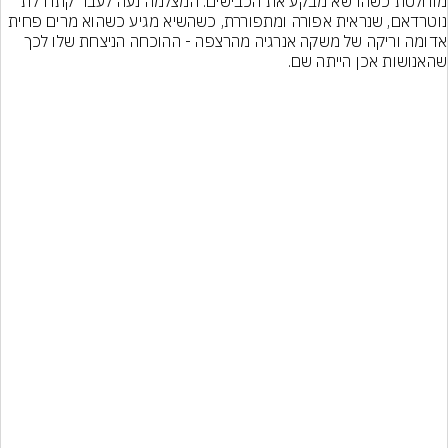
מוחלטת כשהדשא מבקע את הכבישים. המצלמה נעה לעבר קתדרלת 
נוטרדאם, שנראית אפורה ומתפוררת, כשהשיא מגיע כשהוא מרים פחית 
אדומה וריקה של משקה אנרגיה מהרצפה - ההוכחה הניצחת שלו לכך 
שהאנושות אכן הייתה שם.