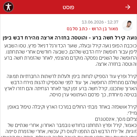
פוסט
12:37 - 13.06.2026
מאור בן הרוש - כתב סלבס
נועה קירל חשה ברע - והוטסה בחזרה ארצה מהירח דבש ביפן
כוכבת הפופ נועה קירל ובעלה, שוער הכדורגל דניאל פרץ, טסו השבוע 
ליפן עבור חופשת ירח הדבש שלהם, כשבעה חודשים אחרי שהתחתנו. 
החופשה של השניים נפסקה מוקדם מהצפוי, לאחר שהזמרת חשה ברע 
קירל ופרץ עוד הספיקו לנחות ביפן ולעלות לרשתות החברתיות תמונה 
שלהם מתחילת החופשה. אך עוד לפני שהספיקו להנות מירח הדבש 
הארוך שתכננו, קירל חשה ברע זמן קצר לאחר הנחיתה והם חזרו לארץ 
קירל אושפזה באחד מבתי החולים במרכז הארץ וקיבלה טיפול באופן 
מיידי.
צילום מסך, אינסטגרם
כאמור, קירל ופרץ התחתנו בחודש נובמבר האחרון, אחרי שנתיים של 
זוגיות. אל ירח הדבש הם התפנו לטוס רק עכשיו, אחרי שהזמרת סיימה 