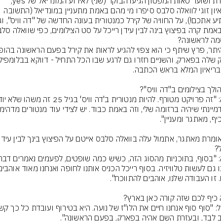
הזמרת ושוער סאות'המפטון הגיעו הבוקר (שני) לאירוע המונדיאל של yes, 
ובריאיון זוגי לוואלה סלבס סיפרו מי מהם באמת מתעניין במונדיאל (התשובה 