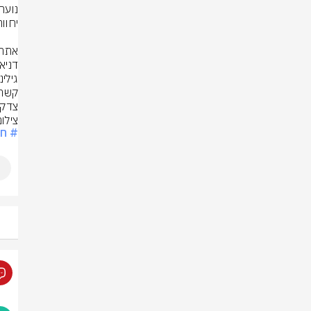
צדקת
צילום
# ח