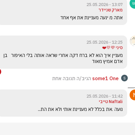
13:07 - 25.05.2026
מארק שניידר
אתה מ ינעה מעניינת את אף אחד
12:25 - 25.05.2026
סיני 💜💛❤️
מעניין איך הוא לא ברח דקה אחרי שראה אותה בלי האיפור   בן 
אדם אמיץ מאוד
some1 One
הגיב/ה תגובה אחת
11:42 - 25.05.2026
Naftali טייבי
נועה .את בכלל לא מעניינת אותי ולא את הת...