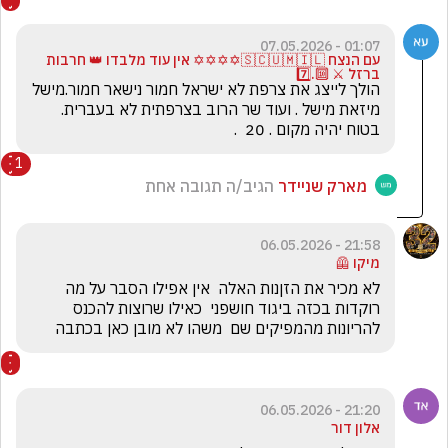
01:07 - 07.05.2026
עם הנצח 🇸🇨🇺🇲🇮🇱✡️✡️✡️✡️ אין עוד מלבדו 👑 חרבות
ברזל ⚔️ 🔟.7️⃣
הולך לייצג את צרפת לא ישראל חמור נישאר חמור.מישל 
מיזאת מישל . ועוד שר הרוב בצרפתית לא בעברית. 
בטוח יהיה מקום . 20  . 
1
מארק שניידר
הגיב/ה תגובה אחת
21:58 - 06.05.2026
מיקו 🦺
לא מכיר את הזןנות האלה  אין אפילו הסבר על מה 
רוקדות בכזה ביגוד חושפני  כאילו שרוצות להכנס 
להריונות מהמפיקים שם  משהו לא מובן כאן בכתבה
21:20 - 06.05.2026
אלון דור