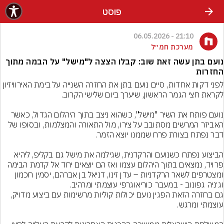
פוסט
21:10 - 06.05.2026
מערכת חמ״ל
נועם בתן עשה זאת שוב: קבלו הצצה ל"מישל" על הבמה מתוך
החזרות
לפני דקות אחדות, סיים נועם בתן את החזרה השנייה על בימת האירוויזיון 
נועם פותח את השיר "מישל", כשהוא ניצב בתוך היהלום הגדול, כאשר 
האביזר המרשים מסתובב על צירו, מול התאורה והמצלמות, ובסופו של 
הביצוע נפתח כשנועם והרקדנית, שגילמה את מישל גם בקליפ, ליהיא 
פרויד, נמצאים בתוך היהלום עצמו ואז הם יוצאים יחד אל קדמת הבימה 
ומצטרפים לשאר הרקדניות – עדן זינו, דניאל בן אברהם, יסמין חכמון 
גם בחזרה הזאת הפגין נועם יכולות קוליות מרשימות עם ביצוע מדויק, 