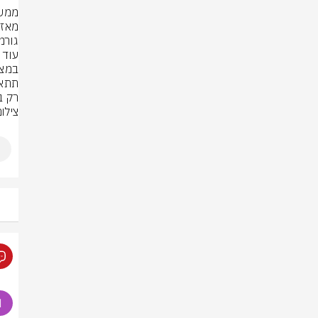
רק ב
צילום: rStock