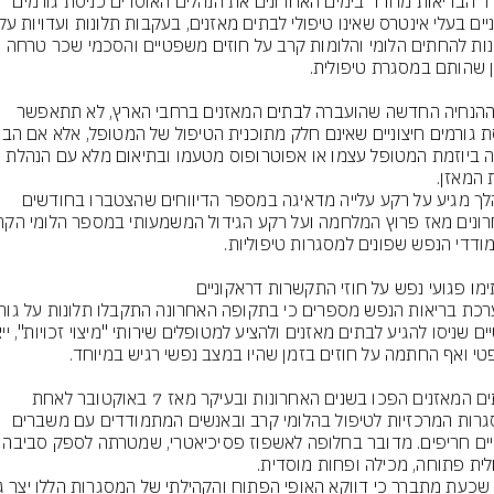
משרד הבריאות מחדד בימים האחרונים את הנהלים האוסרים כניסת גורמים 
ניסיונות להחתים הלומי והלומות קרב על חוזים משפטיים והסכמי שכר טרחה 
לפי ההנחיה החדשה שהועברה לבתים המאזנים ברחבי הארץ, לא תתאפשר 
נעשה ביוזמת המטופל עצמו או אפוטרופוס מטעמו ובתיאום מלא עם הנהלת 
המהלך מגיע על רקע עלייה מדאיגה במספר הדיווחים שהצטברו בחודשים 
הבתים המאזנים הפכו בשנים האחרונות ובעיקר מאז 7 באוקטובר לאחת 
המסגרות המרכזיות לטיפול בהלומי קרב ובאנשים המתמודדים עם משברים 
נפשיים חריפים. מדובר בחלופה לאשפוז פס