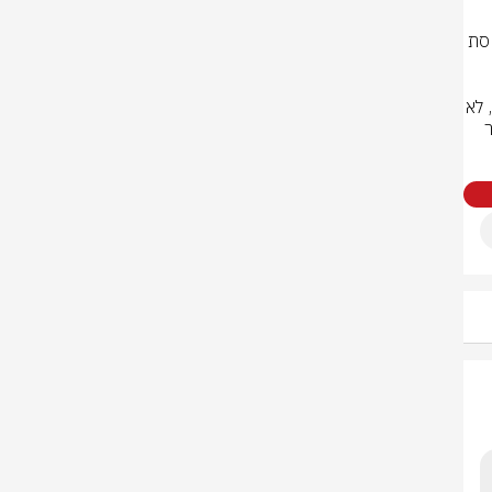
מאזנים לצורך החתמה על חוזים והליכי מיצוי זכויות, חודדו ההנחיות בנושא כניסת 
במצב המאפשר קבלת החלטות מושכלת בנושאים משפטיים וכלכליים. משכך, לא 
תתאפשר כניסת גורמים בעלי עניין שאינו חלק מתוכנית הטיפול. ביקור יתאפשר 