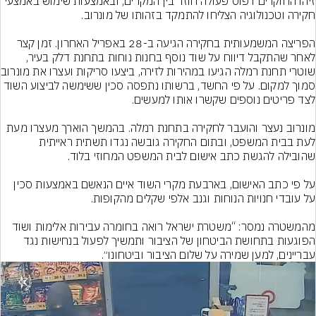
זיהו החוקרים דפוס פעולה חוזר בין המקרים, ובאמצעות שימוש באמצעי 
הפריצה המשמעותית בחקירה הגיעה ב-28 באפריל האחרון. זמן קצר 
לאחר שהתקבל דיווח על שוד נוסף בחנות נוחות בתחנת דלק בעיר, 
שוטרי תחנת רמלה 
סמוך למקום. על פי החשד, ברשותו נתפסה סכין ששימשה לביצוע השוד 
מונרוב נעצר והועבר לחקירה בתחנת רמלה. בהמשך הוארך מעצרו מעת 
לעת בבית המשפט, ובתום החקירה גובשה נגדו תשתית ראייתית 
על פי כתב האישום, בארבעת מקרי השוד איים הנאשם באמצעות סכין 
מהמשטרה נמסר: “משטרת ישראל רואה בחומרה עבירות אלימות ושוד 
הפוגעות בתחושת הביטחון של הציבור ותמשיך לפעול בנחישות נגד 
עבריינים, למען שמירה על שלום הציבור וביטחונו״.