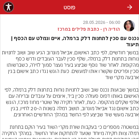
פוסט
06:00 - 28.05.2026
הודיה רן - כתבת פלילים במרכז
נכנס עם סכין לתחנות דלק ברמלה, איים ונמלט עם הכסף |
תיעוד
במשך חודשיים, לפי כתב האישום, אביאל מונרוב הגיע שוב ושוב לחנויות 
נוחות בתחנות דלק ברמלה, שלף סכין לעבר העובדים ודרש כסף 
מהקופות. לאחר שוד נוסף שביצע בעיר נעצר סמוך לזירה, כשברשותו 
סכין ופריטים שקשרו אותו למעשים. כעת הוגש נגדו כתב אישום בגין 
במשך שבועות נכנס שוב ושוב לחנויות נוחות בתחנות דלק ברמלה, לפי 
האישום באותו דפוס פעולה: סכין ביד, איומים על עובדים ובריחה עם 
אלפי שקלים מהקופה. כעת, לאחר חקירה של שוטרי מחוז מרכז, הוגש 
כתב אישום נגד אביאל מונרוב, תושב רמלה בשנות ה-20 לחייו, בגין 
במשטרה מספרים כי בעקבות שורת מקרי השוד בעיר הוקם בתחנת 
רמלה צוות חקירה מיוחד שנועד להתחקות אחר החשוד. במהלך החקירה 