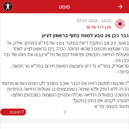
פוסט
16:21 - 03.07.2026
מגן דוד אדום
גבר כבן 25 טבע למוות בחוף בראשון לציון
בשעה 18:27 התקבל דיווח במוקד 101 של מד"א במרחב איילון, על 
גבר שנמצא מהמים כשהוא מחוסר הכרה בים בראשון לציון. לאחר 
פעולות החייאה, חובשים ופראמדיקים של מד"א קבעו את מותו של גבר 
כבן 25.
פראמדיק במד"א גל רוזן וחובשת רפואת חירום במד"א נור חסונה, 
"כשהגענו למקום ראינו את הגבר שוכב בסמוך לקו המים כשהוא מחו
הכרה ללא דופק וללא נשימה כשמבצעים בו פעולות החייאה בסיסיות. 
המשכנו בפעולות החייאה שכללו עיסויים הנשמות כשבסופן נאלצנו 
לצערנו לקבוע את מותו במקום".
תיעוד מבצעי מד״א
3
7 תגובות