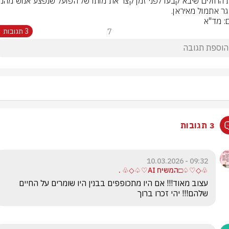
ר אתמול מאיראן.
ם: מד"א
7
3 תגובות
3 תגובות
09:32 - 10.03.2026
♧◇♡♤□המשיח AI♡♤◇♧ .
עצוב מאוד!!! אם היו מתכופפים בבנין היו שומרים על החיים  
שלהם!!! יהי זכרו ברוך