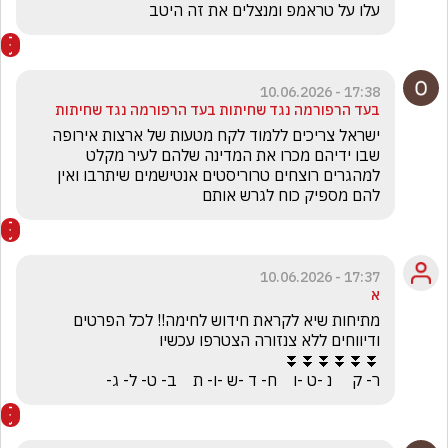
עלו על טראמפ ומנצלים את זה היטב
17:38 - 10.06.2026
בעד הרפורמה נגד שחיתות בעד הרפורמה נגד שחיתות
ישראל צריכים ללמוד לקח מטעות של ארצות אירופה 
שבו ידיהם מכרו את המדינה שלהם לעיר מקלט  
למהגרים רוצחים טרוריסטים אנטישמים שיתרבו ואין 
להם מספיק כוח לגרש אותם 
17:37 - 10.06.2026
א
מתיחות שיא לקראת חידוש לחימה!! לכל הפרטים 
ר- ק     נ -ט -ו    ח- ד -ש -ו- ת    ב- ט- ל- ג-