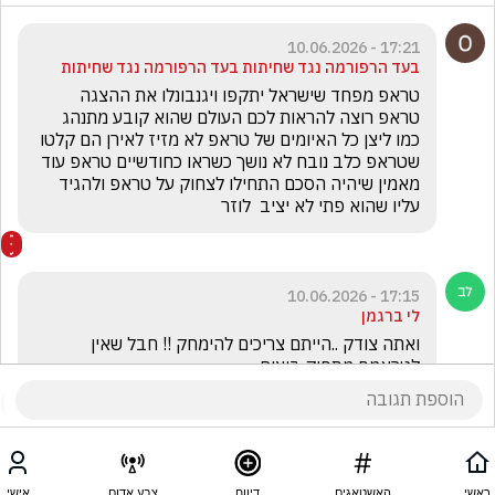
17:21 - 10.06.2026
בעד הרפורמה נגד שחיתות בעד הרפורמה נגד שחיתות
טראפ מפחד שישראל יתקפו ויגנבונלו את ההצגה 
טראפ רוצה להראות לכם העולם שהוא קובע מתנהג 
כמו ליצן כל האיומים של טראפ לא מזיז לאירן הם קלטו 
שטראפ כלב נובח לא נושך כשראו כחודשיים טראפ עוד 
מאמין שיהיה הסכם התחילו לצחוק על טראפ ולהגיד 
עליו שהוא פתי לא יציב  לוזר 
17:15 - 10.06.2026
לי ברגמן
ואתה צודק ..הייתם צריכים להימחק !! חבל שאין 
לטראמפ מספיק ביצים
ראשי
האשטאגים
דיווח
צבע אדום
אישי