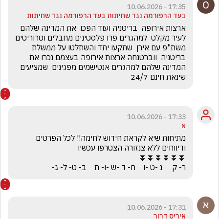
17:35 - 10.06.2026
בעד הרפורמה נגד שחיתות בעד הרפורמה נגד שחיתות
ארצות אירופה  בריטניה ועוד הפכו  את המדינה שלהם 
לעיר מקלט  למהגרים פרו פלסטינים מחבלים וטרוריטים 
משת"פ עם אירן  שתקעו יתד והשתלטו על ממשלת 
בריטניה  ווברטנחה ארצות אירופה בעצמם נכרו את 
המדינה שלהם למהגרים אנטישמים מפגינים  שמציעים 
שינאת חינם 24/7
17:33 - 10.06.2026
א
מתיחות שיא לקראת חידוש לחימה!! לכל הפרטים 
ר- ק     נ -ט -ו    ח- ד -ש -ו- ת    ב- ט- ל- ג-
17:31 - 10.06.2026
איריס דרור