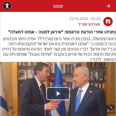
פוסט
12:20 - 23.03.2026
מערכת חמ״ל
נתניהו אחרי הודעת טראמפ: "איראן למטה - אנחנו למעלה"
ראש הממשלה, בנימין נתניהו אמר היום (שני) ליו"ר ועדת החוץ והביטחון 
בועז ביסמוט כי  "אנחנו דואגים להביא את ישראל למקום שלא היתה 
וכנ״ל את איראן". דבריו מגיעים זמן קצר לאחר הודעת טראמפ על דחיית 
תקיפת תחנות הכוח של איראן בעקבות "שיחות טובות" שמתנהלות עם 
המשטר, לדבריו.
Play
Video