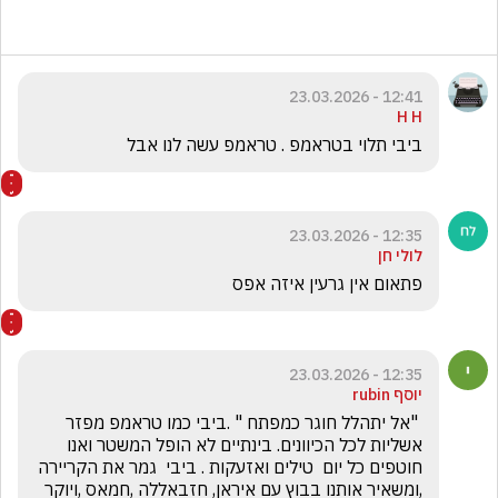
12:41 - 23.03.2026
H H
ביבי תלוי בטראמפ . טראמפ עשה לנו אבל
12:35 - 23.03.2026
לולי חן
פתאום אין גרעין איזה אפס
12:35 - 23.03.2026
יוסף rubin
 "אל יתהלל חוגר כמפתח " .ביבי כמו טראמפ מפזר 
אשליות לכל הכיוונים. בינתיים לא הופל המשטר ואנו 
חוטפים כל יום  טילים ואזעקות . ביבי  גמר את הקריירה 
,ומשאיר אותנו בבוץ עם איראן, חזבאללה ,חמאס ,ויוקר 