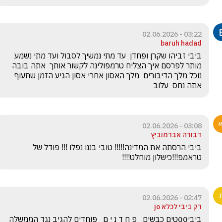
03:22 - 02.06.2026
baruh hadad
ביבי זביהו שקרן ופחדן  עד מתי נמשיך לסבול ועד מתי נשמע 
מותר לפרסם איך הצליח טרמפולינה לקשור אותך  אתה בובה  
נוכל מלך הדיבורים  מלך האסון אחרי אסון הגיע הזמן שתעוף  
אתה נחס  עלוב
03:08 - 02.06.2026
דבורה אברמוביץ
ביבי הרסתה את המדינה!!!!! טובי בננו נפלו !!! פודל של 
טראמפ!!!כישלון מוחלט!!!!
02:47 - 02.06.2026
רק ביבי לכלא jo
ביבי00טים כבשים   פ ח ד נ י ם   פוחדים להגיב נגד הממשלה 