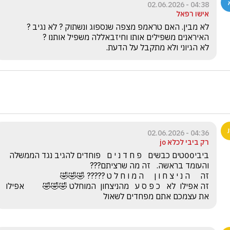
04:38 - 02.06.2026
אישו רפאל
לא הגיוני ולא מתקבל על הדעת.
04:36 - 02.06.2026
רק ביבי לכלא jo
ביבי00טים כבשים   פ ח ד נ י ם   פוחדים להגיב נגד הממשלה 
זה אפילו  לא   כ פ ס ע   מהניצחון  המוחלט 🤣🤣🤣         אפילו 
את עצמכם אתם מפחדים לשאול