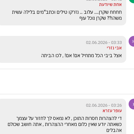
אחת שיודעת
חחחח שקרן..... עלוב ... נזרקו טילים וכתב"מים בלילה עשית 
משהו?? שקרן נוכל עוף
03:33 - 02.06.2026
אבי נזרי
אצל ביבי הכל מתחיל אם! אם! , לכו הביתה 
03:26 - 02.06.2026
עופר עזרא
די להצהרות חסרות התוכן , לא נמאס לך לחזור על עצמך 
כשאתה יודע שאין כלום מאחרי ההצהרות , אתה חושב שכולם 
אהבלים