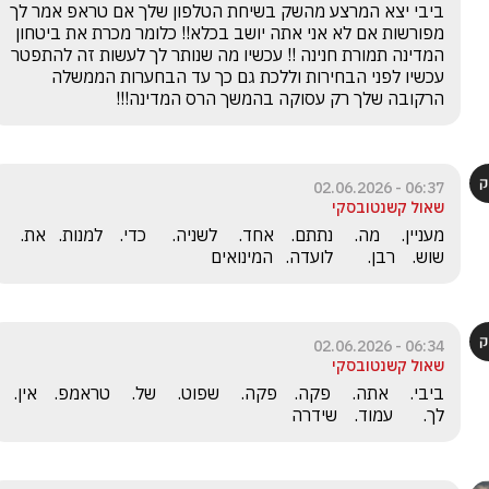
ביבי יצא המרצע מהשק בשיחת הטלפון שלך אם טראפ אמר לך 
מפורשות אם לא אני אתה יושב בכלא!! כלומר מכרת את ביטחון 
המדינה תמורת חנינה !! עכשיו מה שנותר לך לעשות זה להתפטר 
עכשיו לפני הבחירות וללכת גם כך עד הבחערות הממשלה 
הרקובה שלך רק עסוקה בהמשך הרס המדינה!!!
06:37 - 02.06.2026
שאול קשנטובסקי
מעניין.     מה.     נתתם.    אחד.     לשניה.      כדי.    למנות.   את.   
שוש.    רבן.        לועדה.   המינואים
06:34 - 02.06.2026
שאול קשנטובסקי
ביבי.     אתה.     פקה.    פקה.     שפוט.     של
לך.       עמוד.    שידרה