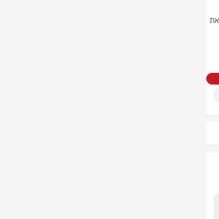
שוחחתי הערב עם הנשיא טראמפ ואמרתי לו שאם חיזבאללה לא יחדל לתקוף את 