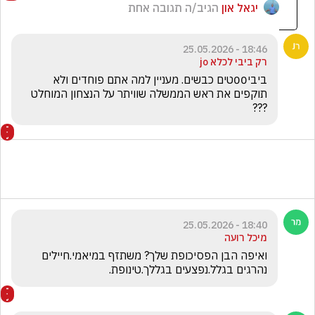
יגאל און
הגיב/ה תגובה אחת
18:46 - 25.05.2026
רק ביבי לכלא jo
ביבי00טים כבשים. מעניין למה אתם פוחדים ולא 
תוקפים את ראש הממשלה שוויתר על הנצחון המוחלט 
???
18:40 - 25.05.2026
מיכל רועה
ואיפה הבן הפסיכופת שלך? משתזף במיאמי.חיילים 
נהרגים בגלל.נפצעים בגללך.טינופת.