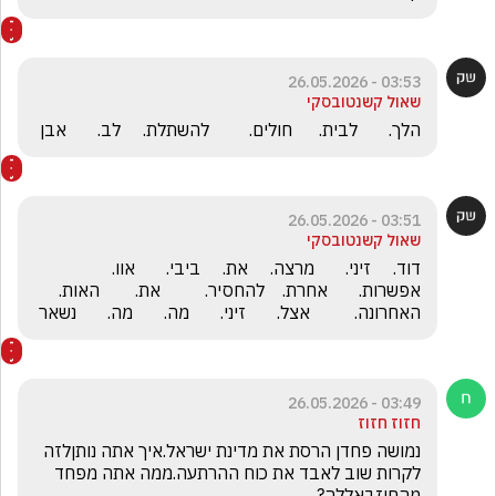
03:53 - 26.05.2026
שאול קשנטובסקי
הלך.       לבית.      חולים.         להשתלת.     לב.       אבן
03:51 - 26.05.2026
שאול קשנטובסקי
דוד.     זיני.       מרצה.     את.     ביבי.       אוו.     
אפשרות.       אחרת.    להחסיר.          את.        האות.        
האחרונה.          אצל.       זיני.       מה.       מה.       נשאר
03:49 - 26.05.2026
חזוז חזוז
נמושה פחדן הרסת את מדינת ישראל.איך אתה נותןלזה 
לקרות שוב לאבד את כוח ההרתעה.ממה אתה מפחד  
מהחיזבאללה? 