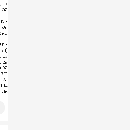
לבוש
את ח