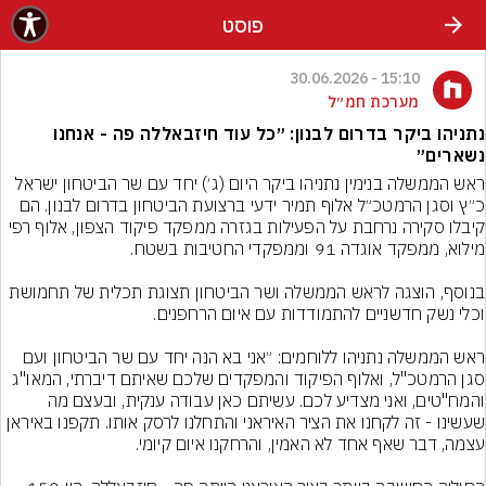
פוסט
15:10 - 30.06.2026
מערכת חמ״ל
נתניהו ביקר בדרום לבנון: ״כל עוד חיזבאללה פה - אנחנו
נשארים״
ראש הממשלה בנימין נתניהו ביקר היום (ג׳) יחד עם שר הביטחון ישראל 
כ״ץ וסגן הרמטכ״ל אלוף תמיר ידעי ברצועת הביטחון בדרום לבנון. הם 
קיבלו סקירה נרחבת על הפעילות בגזרה ממפקד פיקוד הצפון, אלוף רפי 
בנוסף, הוצגה לראש הממשלה ושר הביטחון תצוגת תכלית של תחמושת 
ראש הממשלה נתניהו ללוחמים: ״אני בא הנה יחד עם שר הביטחון ועם 
סגן הרמטכ"ל, ואלוף הפיקוד והמפקדים שלכם שאיתם דיברתי, המאו"ג 
והמח"טים, ואני מצדיע לכם. עשיתם כאן עבודה ענקית, ובעצם מה 
שעשינו - זה לקחנו את הציר האיראני והתחלנו לרסק אותו. תקפנו באיראן 