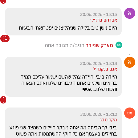
15:15 - 30.06.2026
אברהם ברזיּלי
היום נישן טוב בלילה שנּיּהליצנּיּםּ יפטרוֹאַת׳ הבעיות
1
מארק שניידר
הגיב/ה תגובה אחת
15:14 - 30.06.2026
אגם בנקנדיל
היידה ביבי והיידה צהל שהשם ישמור עליכם תמיד 
בריאים ושלמים אתם הגיבורים שלנו ואתם הגאווה 
והכוח שלנו... 🙏❤️
15:12 - 30.06.2026
מקס סבג
ביבי לך הביתה מה אתה מבקר חיילים כשמצד שני פוגע 
בחיילים בעצמך אם כל חוקי ההשתמטות אתה פשוט 