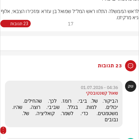
לראש הממשלה התלוו ראש המל״ל שמואל בן עזרא 
גיא מרקיזנו.
17
23 תגובות
23 תגובות
04:36 - 01.07.2026
שאול קשנטובסקי
הביקור.    של.   ביבי.     רומז.    לכך.     שהחילים.    
יכולים.       למות.      בגלל.      שביבי.     רוצה.      שהיו.      
משטמטים.       כדי.      לשמר.     קואליציה.     של.     
נבובים