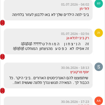
04:02 - 01.07.2026
לולי חן
ביבי למה הילדים שלך לא באו ללבנון לעזור בלחימה
02:56 - 01.07.2026
רק ביבי לכלא jo
זה אפילו  לא   כ פ ס ע   מהניצחון  המוחלט 🤣🤣🤣
18:13 - 30.06.2026
יוסף מרקוביץ
 שיתפוצצו להם האנרכיסטים הארורים . ביבי היקר . כל 
הכבוד לך .  המאירה תגוש נגדך תלונה שעשית זאת .
17:23 - 30.06.2026