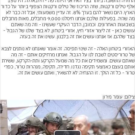
החוליה החשובה ביותר בציר האיראני הייתה פה - חיזבאללה. היו 150 
אלף טילים ורקטות, שזה הריכוז של טילים ורקטות הצפוף
הארץ. היום נשאר להם בערך 8%. זה עדיין משמעותי, אבל זה כבר לא 
מה שהיה. בפעילות שלכם אנחנו חיסלנו 9,000 מחבלים, מאות מחבלים 
בשבועות האחרונים. וכמובן, הדבר העיקרי שעשינו - וזה מה שאתם 
עושים כאן - זה ליצור אזורי חיץ, אזורי ביטחון, לא בצד שלנו של הגבול - 
האזורי ביטחון האלה - זה שינוי תפיסה. זה אומר שאנחנו לא נותנים לצבא 
של טרוריסטים לשבת לנו על הגבול. ואנחנו מרחיקים אותם - זה מה 
שאתם עושים. ומשמידים את כל מה שמעל הקרקע ותת-הקרקע, ששירת 
אותם בעצם כאמצעי תקיפה נגדנו. חדירה, תקיפה, מנהרות טרור, כפרי 
צילום: עומר מירון