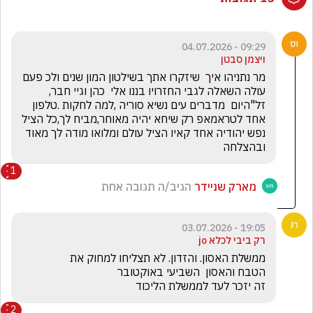
09:29 - 04.07.2026
ויצמן סבטן
מר נתניהו איך  שיזקרו אתך בשילטון המון שנים ולכ פעם 
עולה השאלה לגבי החזרויו בננו אלי  כהן וגיי חבר,  
זל"היום  מדברים עים נשיא סוריה ,למה לחקות .טלפון 
אחד לטראמאפ רק שיחא יהיה מאוחר,מביח לך,כל הציל 
נפש יהודיה אחד קאיו הציל עולם ומלואו מודה לך מאוד 
ובהצלחה
1
מארק שניידר
הגיב/ה תגובה אחת
19:05 - 03.07.2026
רק ביבי לכלא jo
זה יזכר לעד לממשלת הליכוד
2