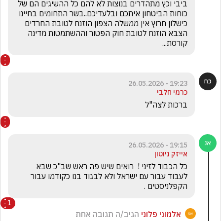
ביבי וכץ מתהדרים בנוצות לא להם כל ההשיגים הם של 
כוחות הביטחון איתכם ובלעדיכם..בשר התחומים בחיינו 
כישלון חרוץ אין ממשלה הצפון הוזנח לטובת החרדים 
הצבא הוזנח לטובת חוק הפטור וההשתמטות מדינה 
קורסת...
19:23 - 26.05.2026
כרמי חלבי
ברכות לצה"ל 
19:15 - 26.05.2026
אייזק ניוטון
כל הכבוד לזיני !  רואים שיש פה ראש שב"כ שבא 
לעבוד עבור עם ישראל ולא לבגוד בנו כקודמו עבור 
הקפלניסטים .
1
אלמוני פלוני
הגיב/ה תגובה אחת