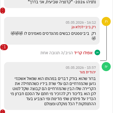
נתניהו 2026- "קדנציה שביעית, אני בדרך"
16:12 - 05.05.2026
רק ביבי לכלא jo
רק  ביבי00טים כבשים מהונדסים מאמינים לו 🤣🤣🤣
🤣
1
אפולו קריד
הגיב/ה תגובה אחת
15:57 - 05.05.2026
יהודית מור
ברור שהוא בודק דברים במהותו הוא שמאל אשכנזי 
גזען שהמזרחיים הם עלי שרת בידיו כשהתחילה את 
הקריירה שלו הבין שהמזרחיים הם קבוצה שקל לנווט 
לכן הוא בליכוד רק להזכיר מי חתם על הסכם חברון מי 
הכריז על פיתרון שתי מדינות ומי הצביע בעד 
ההתנתקות ? הכל מוקלט ומצולם 