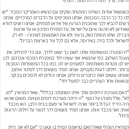
כשנשאל אודות השיחה המתוחה שקיים עם הנשיא האמריקני הסביר: "יש 
לנו כל כך הרבה הסכמות. אנחנו מסכימים על הדברים המרכזיים. אנחנו 
רוצים להביא לכך שתוכנית הגרעין של איראן תסתיים. אנחנו רוצים לוודא 
שאיראן לא תהווה איום על ישראל, על המזרח התיכון או על ארצות 
הברית; שלא תפתח נשק גרעיני ולא את האמצעים לשיגורו - לא רק 
"זו המטרה המשותפת שלנו. לשם כך יצאנו לדרך, וגם כדי להרחיב את 
מעגל השלום, כפי שהנשיא ואני עשינו יחד במסגרת הסכמי אברהם. לכן 
יש לנו מטרות משותפות. לפעמים יש לנו, כמו בכל המשפחות הטובות 
ביותר, חילוקי דעות טקטיים. אנחנו תמיד מוצאים דרך לפתור אותם, 
ואנחנו עושים זאת כחברים גדולים. אנחנו יכולים לא להסכים בבוקר, 
"האם מערכת היחסים שלך איתו השתנתה בכלל?", שאל המראיין. "לא, 
לא", שלל נתניהו על הסף. "זו הייתה מערכת יחסים מצוינת, משום שהוא 
היה הידיד הגדול ביותר שהיה לישראל אי פעם בבית הלבן. הוא מכבד 
אותי, ואני מכבד אותו. אנחנו תמיד מוצאים דרך לגשר על חילוקי הדעות 
המראיין הוסיף ושאל האם טראמפ הטיח בו וטען כי "אם לא אני, היית 