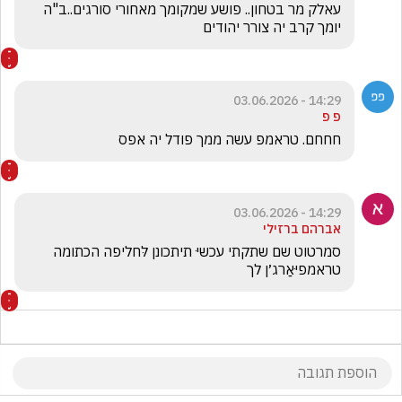
עאלק מר בטחון.. פושע שמקומך מאחורי סורגים..ב"ה 
יומך קרב יה צורר יהודים
14:29 - 03.06.2026
פ פ
חחחם. טראמפ עשה ממך פודל יה אפס
14:29 - 03.06.2026
אברהם ברזילי
סמרטוט שם שתקתי עכשיּ תיתכונן לּחליפה הכתומה 
טראמפיּאַרג׳ן לך