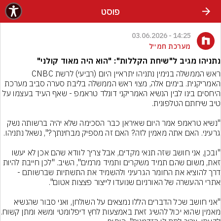
פוסט
14:25 - 03.06.2026
מערכת חמ״ל
נתניהו מגיב ל"שיחת הקללות": "הוא היה מאוד קולני"
ראש הממשלה בנימין נתניהו יתראיין היום (רביעי) לרשת CNBC 
האמריקנית. בימים אלה, מצוי ראש הממשלה בליבת סערה סביב מערכת 
היחסים בינו לבין הנשיא האמריקני דונלד טראמפ - שאף העיד בעצמו על 
"נשיא טראמפ אמר היום שאיראן כבר הסכימה שלא יהיה ברשותה נשק 
"ובכן, אני חושב שזה תנאי מקדים, אבל צריך לוודא שהם אכן לא יעשו 
זאת, משום שהם תמיד משקרים ותמיד מרמים", השיב. "לכן חייבת להיות 
דרך להוציא את החומר הגרעיני ולהשמיד את התשתיות שברשותם - 
"אני חושב שכל הדברים הללו נמצאים על השולחן, ואני סבור שהנשיא 
מאמין שהוא יכול להשיג זא