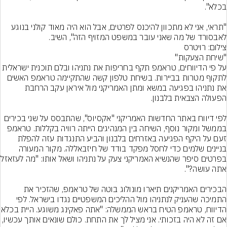
"תראי, אני לא מתכוון להיכנס לפרטים, אבל הוא היה מאוד קולני בנוגע 
לאבסורד של מה שאני עובר במשפט המזויף הזה", השיב.
צילום: רויטרס
על פי הדיווחים, טראמפ תקף בחריפות את נתניהו ובלם תוכנית ישראלית 
לתקוף מטרות בביירות. בשיחת טלפון קשה שהתקיימה טראמפ האשים 
את נתניהו בפגיעה במשא ומתן האמריקני מול איראן עקב הרחבת 
לפי דיווח באתר החדשות האמריקני "אקסיוס", שהתבסס על שני בכירים 
בממשל ומקור נוסף, השיחה בין המנהיגים הייתה רוויה בקללות. טראמפ 
זעם על היקף הפגיעה באזרחים בלבנון והביע התנגדות עזה להפלת 
בניינים שלמים כדי לחסל מפקד בודד של חיזבאללה. מקור המעורה 
בפרטים סיפר שהנשיא האמ
הבכירים האמריקנים תיארו מונולוג בוטה של טראמפ, שהזכיר את 
התמיכה שהעניק לנתניהו מול ההליכים המשפטיים נגדו בישראל. לפי 
הדיווח, טראמפ הטיח בראש הממשל
אם זה לא היה בזכותי. אני מציל לך את התחת. כולם שונאים אותך עכשי