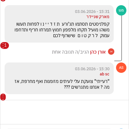
15:31 - 03.06.2026
מארק שניידר
קפלניסטים תסתמו תג'ורע  ת ז ד י י נ ו לפחות תעשו 
משהו מועיל תקחו מלפפון חמוץ תמרחו חריף ותדחפו 
עמוק  ל ר ק ט ו ם  שישרוף לכם
1
אורן כהן
הגיב/ה תגובה אחת
15:30 - 03.06.2026
ab sc
"רעייתי" צועקת עלי לעיתים מזומנות ואף מחרפת, אז 
מה ? אנחנו מתגרשים ??? 