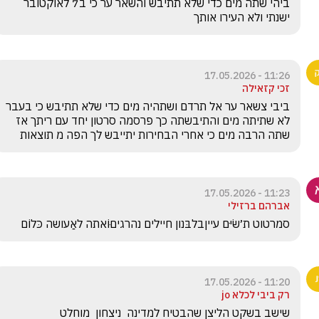
ביהי שתה מים כדי שלא תתיבש והשאר ער כי ב7 לאוקטובר 
ישנתי ולא העירו אותך
11:26 - 17.05.2026
זכי קזאילה
ביבי צשאר ער אל תרדם ושתהיה מים כדי שלא תתיבש כי בעבר 
לא שתיתה מים והתיבשתה כך פרסמה סרטון יחד עם ריתך אז 
שתה הרבה מים כי אחרי הבחירות יתייבש לך הפה מ תוצאות
11:23 - 17.05.2026
אברהם ברזילי
סמרטוט ת׳שׂיּם עייןבלבּנון חיילים נהרגיםּוֹאתה לאַעושה כּלוֹם
11:20 - 17.05.2026
רק ביבי לכלא jo