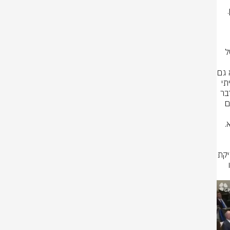
במוזיאון הכנסת ב״בית פרומין״ :אני רוצה לומר כמה דברים על המאבק בלבנון. 
כל פעם יש איום חדש, ומצליחים לסכל אותו. היום אנחנו עומדים לפני סיכול של 
ואנשים ממשרד הביטחון ואנשים מחוץ למשרד הביטחון, לא רק בתעשיות אלא גם 
בסקטור האזרחי. מיטב המוחות שיש בארץ, ולדעתי מיטב המוחות בעולם. עשיתי 
שלוש פגישות בשבועיים, אבל אמרתי להם בישיבה שקיימנו לפני ימים אחדים דבר 
שקצת הפתיע אותם: ׳אין לכם מגבלת תקציב׳. כמה שזה יעלה זה יעלה. אין לכם 
אין לי ספק שישראל תהיה המדינה הראשונה, כמו שעשינו גם בשטחים אחרים, 
שאנחנו נביא פתרון שלם גם לבעיה הזאת. זה דורש אורך רוח ולפעמים גם חריקת 
שן, אבל את שני הדברים הללו - אורך רוח ונחישות ויכולת לעמוד באתגר יש לנו 