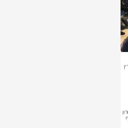
ביחס לרצועת עזה אמר נתניהו: ״בסוף השבוע חיסלנו את רב המרצחים עז א-דין 
יעתם וחטיפתם של אלפי אזרחי 
 גואילי ז"ל. והחזרנו אותם. היו 
הבטחתי דבר שני - שכל אדריכלי הטבח וכל אדריכלי החטיפה יחוסלו עד האחרון 
שבהם, ואנחנו מתקרבים מאוד לסיום המשימה הזאת גם כן. אנחנו בעזה עכשיו 
מחזיקים כבר לא 50% - כבר 60%. אנחנו לופתים את החמאס. אנחנו יודעים 