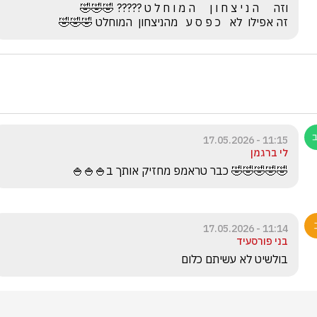
זה אפילו  לא   כ פ ס ע   מהניצחון  המוחלט 🤣🤣🤣
11:15 - 17.05.2026
לי ברגמן
🤣🤣🤣🤣🤣 כבר טראמפ מחזיק אותך ב🍚🍚🍚
11:14 - 17.05.2026
בני פורסעיד
בולשיט לא עשיתם כלום