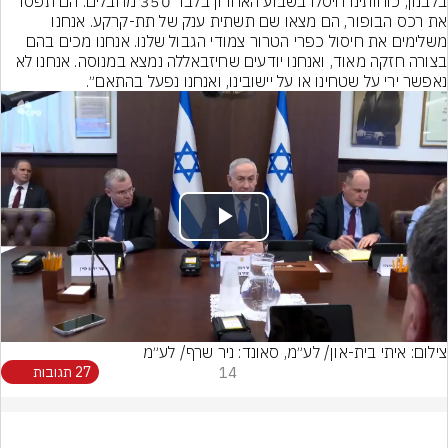
בלבנון, כוחותינו חיסלו בשבוע האחרון בלבד 350 מחבלים. הם תפסו 
את רכס הבופור, הם מצאו שם תשתית ענק של תת-קרקע. אנחנו 
משלימים את חיסול כפרי הטרור צמודי הגבול שלנו. אנחנו מכים בהם 
בצורה חזקה מאוד, ואנחנו יודעים שחיזבאללה נמצא במנוסה. אנחנו לא 
נאפשר ירי על שטחינו או על יישובינו, ואנחנו נפעל בהתאם״.
Play
Video
צילום: איתי בית-און/ לע״מ, סאונד: ניר שרף/ לע״מ
14
27 תגובות