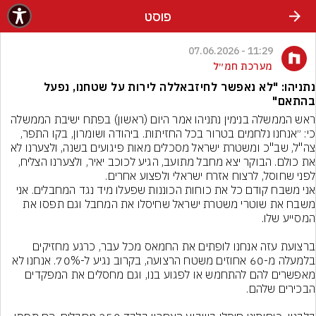
פוסט
11:29 - 07.06.2026
מערכת חמ״ל
נתניהו: "לא נאפשר לחיזבאללה לירות על שטחנו, נפעל
בהתאם"
ראש הממשלה בנימין נתניהו אמר היום (ראשון) בפתח ישיבת הממשלה 
כי: ״אנחנו נלחמים בטרור בכל החזיתות. ביהודה ושומרון, בקו התפר, 
צה"ל, שב"כ ומשטרת ישראל מסכלים מאות פיגועים בשנה, ולצערנו לא 
את כולם. הבוקר יצא מחבל מתועב, הגיע לכוכב יאיר, ולצערנו הצליח, 
אני משבח קודם כל את כוחות הכוננות שפעלו מיד נגד המחבלים. אני 
משבח את שוטרי משטרת ישראל שחיסלו את המחבל וגם תפסו את 
ברצועת עזה אנחנו לופתים את החמאס מכל עבר, כרגע מחזיקים 
בלמעלה מ-60 אחוזים משטח הרצועה, בקרוב נגיע ל-70%. אנחנו לא 
מאפשרים להם להתחמש או לפגוע בנו, וגם מחסלים את המפקדים 