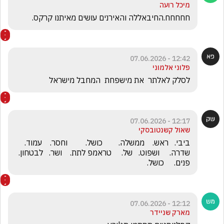
מיכל רועה
חחחחח.החיבאללה והאירנים עושים מאיתנו קרקס.
12:42 - 07.06.2026
פלוני אלמוני
לסלק לאלתר  את מישפחת  המחבל מישראל 
12:17 - 07.06.2026
שאול קשנטובסקי
ביבי.   ראש.    ממשלה.        כושל.         וחסר.    עמוד.     
שדרה.     ושפוט.   של.     טראמפ לתת.    ושר.   לבטחון.    
פנים.     כושל.     
12:12 - 07.06.2026
מארק שניידר