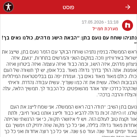
פוסט
11:18 - 17.05.2026
מערכת חמ״ל
נתניהו שוחח עם נועם בתן: ״הבאת הישג מדהים, כולנו גאים בך!
״
ראש הממשלה בנימין נתניהו שוחח הבוקר עם הזמר נועם בתן, שייצג את 
ישראל באירוויזיון וזכה במקום השני והמרשים בתחרות, ״נועם, איזה 
ניצחון מדהים, איזה הישג, וכמה כבוד ואיזה עוצמה ואיזה ביטחון ואיזה 
אומנות. אתה הולך בדרך גדולה מאוד. בכל אופן, יש לך תשורה של העם 
כולו. כולם מאוד מאוד גאים בך. ועמדת יפה גם בבליסטראות המילוליות 
הנבובות האלה. עשית את זה כמו שצריך. עשית עבודה נהדרת. וראיתי 
שהקהל כדרכו יותר אוהד מהשופטים. כל הכבוד לך. תמשיך הלאה, עלה 
נועם בתן השיב: ״תודה רבה ראש הממשלה. אני שמח לייצג את העם 
שלנו. זו הייתה זכות גדולה להביא כבוד ולייצג אותנו באור חיובי, ולתת 
אור וקצת טוב לעולם הזה. ויש לי איזושהי תקווה, כי אני הרגשתי שהייתה 
אחדות מאוד גדולה בלילה, ואני כל כך מקווה שזה יחזיק לנו וימשיך גם 
בעוד יומיים ועוד שנה ועוד 50 שנה. אני כל כך רוצה אחדות ואני כל כך 