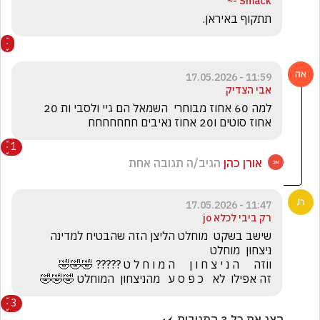
Smack -~
תתקוף באיראן.
11:59 - 17.05.2026
אבי הצדיק
למה 60 אחוז מבוחרי  השמאל הם גיי ולסבי ות 20 
אחוז סוטים ו20 אחוז נאיבים חחחחחחח 
1
אורן כהן
הגיב/ה תגובה אחת
11:47 - 17.05.2026
רק ביבי לכלא jo
שישב בשקט  מוחלט הליצן הזה שהבטיח למדינה  
זה אפילו  לא   כ פ ס ע   מהניצחון  המוחלט 🤣🤣🤣
3
הצג את כל
3
התגובות