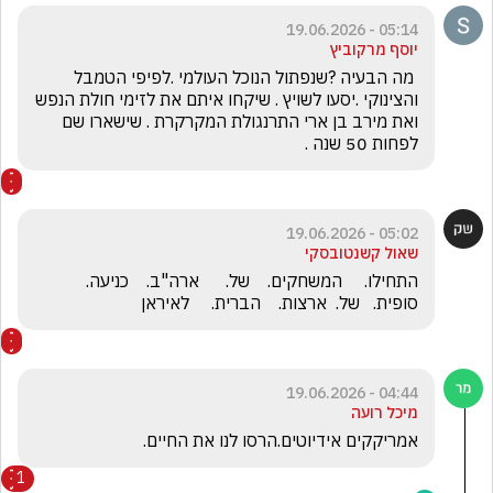
05:14 - 19.06.2026
יוסף מרקוביץ
 מה הבעיה ?שנפתול הנוכל העולמי .לפיפי הטמבל 
והצינוקי .יסעו לשויץ . שיקחו איתם את לזימי חולת הנפש 
ואת מירב בן ארי התרנגולת המקרקרת . שישארו שם 
לפחות 50 שנה .
05:02 - 19.06.2026
שאול קשנטובסקי
התחילו.     המשחקים.    של.      ארה"ב.    כניעה.    
סופית.   של.  ארצות.    הברית.     לאיראן
04:44 - 19.06.2026
מיכל רועה
אמריקקים אידיוטים.הרסו לנו את החיים.
1