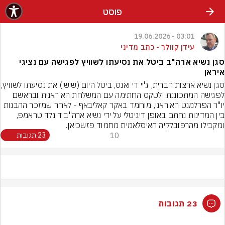
פוסט
03:01 - 19.06.2026
עידן קוולר - כתב מדיני
סגן נשיא ארה"ב ביטל את נסיעתו לשוויץ לפגישה עם נציגי
איראן
סגן נשיא ארצות הברית, ג'יי די ואנס
לפגישה המתכוננת ולטקס החתימה עם המשלחת האיראנית ובראשם 
יו"ר הפרלמנט האיראני, מוחמד באקר קאליבאף - לאחר שמזכר ההבנות 
בין המדינות נחתם באופן דיגיטלי על ידי נשיא ארה"ב דונלד טראמפ, 
ומקבילו מהרפובלקיה האיסלאמית מחמוד פזשכיאן.
10
23 תגובות
23 תגובות