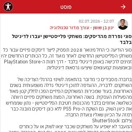
פוסט
12:07 - 02.07.2026
ינון בן שושן - עורך מדור טכנולוגיה
סוני נפרדת מהדיסקים: משחקי פלייסטיישן יעברו לדיגיטל
בלבד
סוני הודיעה כי החל מינואר 2028 תפסיק לייצר דיסקים פיזיים עבור כל 
משחקי הפלייסטיישן החדשים. לאחר מועד זה, כל הכותרים החד
זמינים לרכישה באופן דיגיטלי בלבד - דרך חנות ה-PlayStation Store 
בחברה מסבירים כי מדובר בהתאמה לשינוי בהרגלי הצריכה של 
השחקנים. לדבריה, ההעדפה לתוכן דיגיטלי גדלה משמעותית בשנים 
האחרונות, בעוד שמכירות המשחקים הפיזיים הפכו לחלק קטן מאוד 
מהפעילות העסקית. בשנה האחרונה, הפצת משחקים פיזיים היוותה 
כשלושה אחוזים בלבד מהכנסות חטיבת הפלייסטיישן - נתון שממחיש 
את כיוון השוק. גם השקת ה-PS5 Pro ללא כונן דיסקים מובנה כבר 
רמזה על הכיוון שאליו צועדת החברה.
צילום: ShutterStock
המעבר לא ישפיע על משחקים שכבר יצאו לשוק או על כותרים 