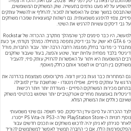
שמתוכננים לצאת בדיסק לפני ינואר 2028. עם זאת, ההכרזה צפויה 
להשפיע על לא מעט גורמים בתעשייה. שוק המשחקים המשומשים, 
שהתבסס במשך שנים על האפשרות למכור, להחליף או להשאיל עותקים 
פיזיים, צפוי להיפגע משמעותית. גם רשתות קמעונאיות שמכרו משחקים 
למעשה, היו כבר סימנים לכך שהמהלך מתקרב. ההכרזה של Rockstar 
כי GTA 6 לא יושק על גבי 
מתברר כי מדובר בחלק ממגמה רחבה הרבה יותר. עבור החברות, מודל 
דיגיטלי בלבד מפחית עלויות ייצור, שינוע והפצה, בעוד שעבור שחקנים 
רבים המשמעות היא ויתור על האפשרות להחזיק עותק פיזי, להעביר 
גם המתחרות כבר נעות בכיוון דומה. מיקרוסופט מצמצמת בהדרגה את 
הדגש על עותקים פיזיים, ואפילו נינטנדו - שנחשבת עדיין למובילה 
בתחום מכירות המשחקים הפיזיים - מעודדת יותר ויותר רכישות 
דיגיטליות באמצעות מחירים אטרקטיביים יותר ושימוש בכרטיסי משחק 
לצד ההכרזה על סיום עידן הדיסקים, סוני חשפה גם שינוי משמעותי 
נוסף: חנויות ה-PlayStation Store של ה-PS3 וה-PS Vita ייסגרו. 
לאחר סגירתן לא ניתן יהיה לרכוש משחקים או תכנים חדשים עבור 
הפלטפורמות הללו, אם כי החברה תמשיך לאפשר למשתמשים להוריד 