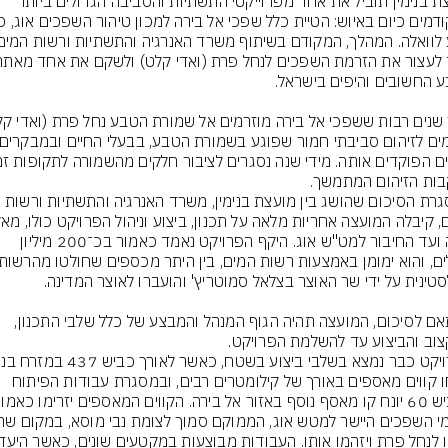
מועצת בנימין תוביל את אחד מפרוייקטי התשתיות והסביבה הגדולים ביותר 
ות הזיהום המתמשך.
במסגרת הסיכום שהושג בין מועצת בנימין, משרד האנרגיה והתשתיות ורשות 
בירה ועד החיבור למט"ש אוג. היקף הפרויקט נאמד כאמור בכ־200 מיליון 
בהתאם לסיכום, המועצה תהיה הגוף המנהל והמבצע של כלל שלבי התכנון, 
וב והביצוע עד להשלמת הפרויקט.
הונחו קווים מאספים באורך של קילומטרים רבים, ובמסגרת עבודות הפיתוח 