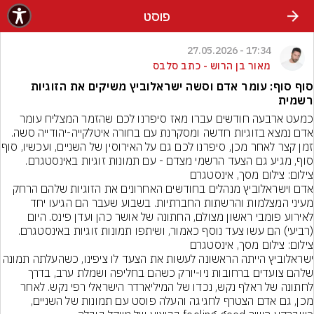
פוסט
17:34 - 27.05.2026
מאור בן הרוש - כתב סלבס
סוף סוף: עומר אדם וסשה ישראלוביץ משיקים את הזוגיות
רשמית
כמעט ארבעה חודשים עברו מאז סיפרנו לכם שהזמר המצליח עומר 
אדם נמצא בזוגיות חדשה ומסקרנת עם בחורה איטלקייה-יהודייה סשה. 
זמן קצר לאחר מכן, סיפרנו לכם 
סוף, מגיע גם הצעד הרשמי מצדם - עם תמונות זוגיות באינסטגרם.
צילום: צילום מסך, אינסטגרם
אדם וישראלוביץ מנהלים בחודשים האחרונים את הזוגיות שלהם הרחק 
מעיני המצלמות והרשתות החברתיות. בשבוע שעבר הם הגיעו יחד 
לאירוע פומבי ראשון מצולם, החתונה של אושר כהן ועדן פינס. היום 
(רביעי) הם עשו צעד נוסף כאמור, ושיתפו תמונות זוגיות באינסטגרם.
צילום: צילום מסך, אינסטגרם
ישראלוביץ הייתה הראשונה לעשות את הצעד לו ציפינו, כשהעל
שלהם צועדים ברחובות ניו-יורק כשהם בחליפה ושמלת ערב, בדרך 
לחתונה של ראלף נקש, נכדו של המיליארדר הישראלי רפי נקש. לאחר 
מכן, גם אדם הצטרף לחגיגה והעלה פוסט עם תמונות של השניים, 