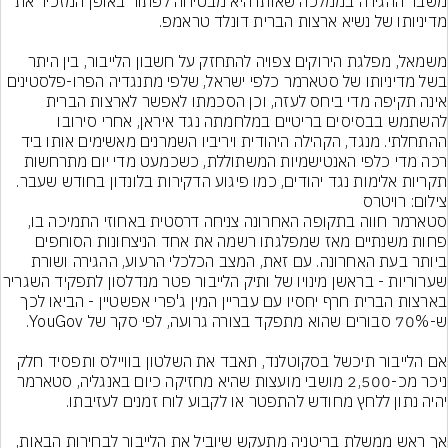
משבר ההגירה בממלכה שאותו היא מבטיחה לפתור באופן המזכיר את 
משמאל, מפלגת הירוקים צפויה להתחזק על חשבון הלייבור, בין היתר 
בשל מדיניותו של סטארמר כלפי ישראל, שלפי מתנגדיה הפרו-פלסטינים 
אינה תקיפה מדי ביחס לעזה, וכן הסכמתו לאפשר לארצות הברית 
להשתמש בבסיסים בריטיים במלחמתה נגד איראן, אחרי סירובו 
ההתחלתי. מנגד, הקהילה היהודית ויריביו השמרנים מאשימים אותו ביד 
רכה מדי כלפי האנטישמיות המשתוללת, כשכמעט מדי יום מתרחשות 
תקריות אלימות נגד יהודים, כמו פיגוע הדקירות בלונדון בחודש שעבר.
צילום: רויטרס
סטארמר חווה בתקופה האחרונה צניחה דרסטית באחוזי התמיכה בו, 
פחות משנתיים מאז שמפלגתו רשמה את אחד הניצחונות הסוחפים 
ביותר בעת האחרונה. עם זאת, המצב הכלכלי הרעוע, ההגירה ושורת 
שערוריות - בראשן מינויו של ותיק הלייבור פטר מנד
בארצות הברית חרף יחסיו עם עבריין המין ג'פרי אפשטיין - הביאו לכך 
אם הלייבור תיכשל בסקוטלנד, תאבד את השלטון בוויילס ותפסיד חלק 
ניכר מכ-2,500 מושבי מועצות שהיא מחזיקה כיום באנגליה, סטארמר 
אך ראש ממשלת בריטניה מתעקש שיוביל את הלייבור לבחירות הבאות, 