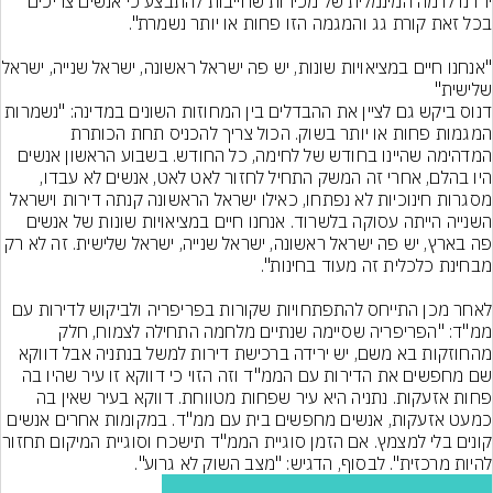
ירדנו לרמה המינמלית של מכירות שחייבות להתבצע כי אנשים צריכים 
"אנחנו חיים במציאויות שונו
דנוס ביקש גם לציין את ההבדלים בין המחוזות השונים במדינה: "נשמרות 
המגמות פחות או יותר בשוק. הכול צריך להכניס תחת הכותרת 
המדהימה שהיינו בחודש של לחימה, כל החודש. בשבוע הראשון אנשים 
היו בהלם, אחרי זה המשק התחיל לחזור לאט לאט, אנשים לא עבדו, 
מסגרות חינוכיות לא נפתחו, כאילו ישראל הראשונה קנתה דירות וישראל 
השנייה הייתה עסוקה בלשרוד. אנחנו חיים במציאויות שונות של אנשים 
פה בארץ, יש פה ישראל ראשונה, ישראל שנייה, ישראל שלישית. זה לא רק 
לאחר מכן התייחס להתפתחויות שקורות בפריפריה ולביקוש לדירות עם 
ממ"ד: "הפריפריה שסיימה שנתיים מלחמה התחילה לצמוח, חלק 
מהחוזקות בא משם, יש ירידה ברכישת דירות למשל בנתניה אבל דווקא 
שם מחפשים את הדירות עם הממ"ד וזה הזוי כי דווקא זו עיר שהיו בה 
פחות אזעקות. נתניה היא עיר שפחות מטווחת. דווקא בעיר שאין בה 
כמעט אזעקות, אנשים מחפשים בית עם ממ"ד. במקומות אחרים אנשים 
קונים בלי למצמץ. אם הזמן סוגיית המ
להיות מרכזית". לבסוף, הדגיש: "מצב השוק לא גרוע".