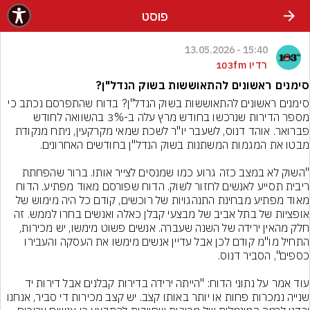
פוסט
15:40 - 13.05.2026
רדיו 103fm
סימנים ראשונים להתאוששות בשוק הנדל"ן?
סימנים ראשונים להתאוששות בשוק הנדל"ן? בדוח שהתפרסם נכתב כי 
מספר הדירות שנרכשו בחודש מרץ עלה ב-3% בהשוואה לחודש 
פברואר. אוהד דנוס, לשעבר יו"ר לשכת שמאי מקרקעין, ניתח מנקודת 
"השוק לא במצב כזה גרוע כמו שמנסים לצייר אותו. ברור שהפחתת 
ריבית תסייע לאנשים לחזור לשוק. הדוח שפורסם מאוד מפתיע. הדוח 
מאוד מפתיע מבחינת התנהגויות של רוכשים, קודם כל היה מימוש של 
אופציות של בתל אביב של מבצעי קבלן כאלה ואנשים בחרו לממש. זה 
חלק מהאין ירידה של השנה שעברה. אנשים פשוט מימשו, יש מכירות, 
התחיל מו"מ קודם לכן אבל עדיין אנשים מימשו את העסקה והעבירו 
עוד אמר על נתוני הדוח: "הייתה ירידה בדירות קבלנים אבל דירות יד 
שנייה נמכרות פחות או יותר באותו קצב. יש קצב מכירות די סביר, אנחנו 