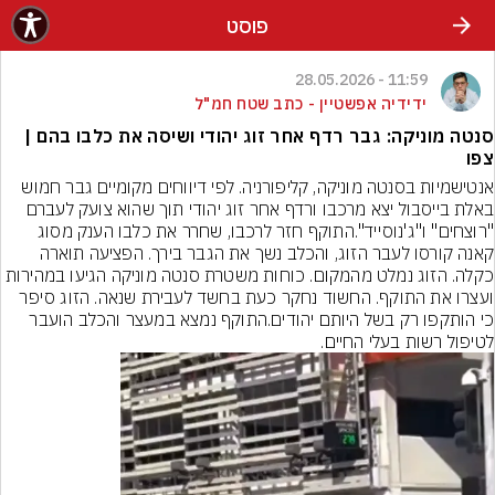
פוסט
11:59 - 28.05.2026
ידידיה אפשטיין - כתב שטח חמ"ל
סנטה מוניקה: גבר רדף אחר זוג יהודי ושיסה את כלבו בהם |
צפו
אנטישמיות בסנטה מוניקה, קליפורניה. לפי דיווחים מקומיים גבר חמוש 
באלת בייסבול יצא מרכבו ורדף אחר זוג יהודי תוך שהוא צועק לעברם 
"רוצחים" ו"ג'נוסייד".התוקף חזר לרכבו, שחרר את כלבו הענק מסוג 
קאנה קורסו לעבר הזוג, והכלב נשך את הגבר בירך. הפציעה תוארה 
כקלה. הזוג נמלט מהמקום. כוחות משטרת סנטה מוניקה הגיעו במהירות 
ועצרו את התוקף. החשוד נחקר כעת בחשד לעבירת שנאה. הזוג סיפר 
כי הותקפו רק בשל היותם יהודים.התוקף נמצא במעצר והכלב הועבר 
לטיפול רשות בעלי החיים.