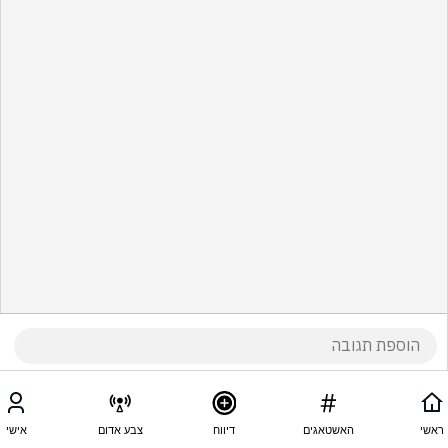
ראשי
האשטאגים
דיווח
צבע אדום
אישי