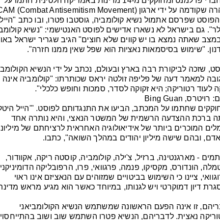
24 חברי פרלמנט ומחוקקים מ-14 מדינות באמריקה הלטינית חתמו על 
בתגובה למאמר דעה של פליפה זולטה יראס שכותרתו: "קולומביה אינה 
ה לעוד רטוריקה; היא זקוקה לסדר, סמכות וחופש כלכלי".
רויטרס, Bing Guan
הייתה ברכת ההצדעה הרשמית של המשטר הנאצי, והיא נותרה אחד 
החותמים - מארגנטינה, ברזיל, צ'ילה, קולומביה, קוסטה ריקה, אקוודור, 
ואורוגוואי, ציינו כי השימוש בביטויים שמזוהים עם הנאציזם אינו ראוי 
לדבריהם, זו אינה הפעם הראשונה שמשתמש הנשיא הקולומביאני 