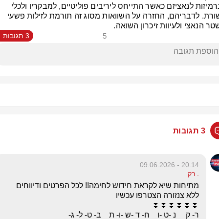
או ברמיזות לנאציזם כאשר התייחס ליריבים פוליטיים, למבקריו ולכלי 
תקשורת. לדבריהם, החזרה על השוואות מסוג זה תורמת לזילות פשעי 
ר הנאצי ולעיוות זיכרון השואה.
5
3 תגובות
3 תגובות
20:14 - 09.06.2026
. רק
מתיחות שיא לקראת חידוש לחימה!! לכל הפרטים ודיווחים 
ר- ק     נ -ט -ו    ח- ד -ש -ו- ת    ב- ט- ל- ג-