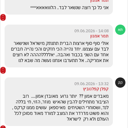
תמר אמנון
אני כל כך רוצה שנשאר לבד.. הלווואאאאייייי
14:08 - 09.06.2026
תמר אמנון
אולי סוף סוף ארצות הברית תתנתק מישראל ושנישאר 
לבד עם עצמנו. יחד נהייה הכי חזקים והכי נהייה חברים 
אחד עם השני בכבוד ואהבה.. יאללללהההה לא רוצים 
את אמריקה.. אל תתערבו אנחנו נעשה מה שבא לנו
13:32 - 09.06.2026
קפלן קפלנוביץ
מאבדים אמון ??  יותר גרוע  מאובדן אמון.....  רוב 
הציבור מתחילים להבין שהאיש  מוזר, הזוי, חי בללה 
לנד, ושסוחרי השטיחים  מאיספאן  עושים ממנו קרקס , 
והוא פשוט מדרדר את המצב למורד מאוד מסוכן לכל 
העולם ולא רק  לישראל 