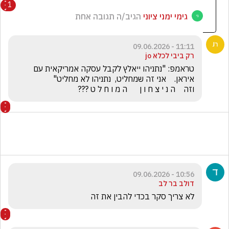
1
גימי ימני ציוני
הגיב/ה תגובה אחת
11:11 - 09.06.2026
רק ביבי לכלא jo
טראמפ: "נתניהו ייאלץ לקבל עסקה אמריקאית עם 
וזה    ה נ י צ ח ו ן      ה מ ו ח ל ט ???
10:56 - 09.06.2026
דולב בר לב
לא צריך סקר בכדי להבין את זה