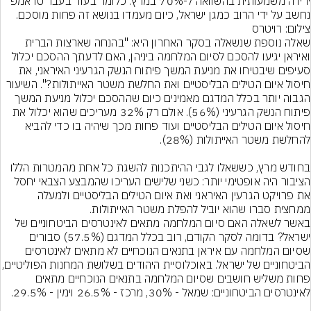
ירידה משמעותית בהשוואה ל-70% במרץ. כלומר בעוד בעבר טראמפ 
נחשב על ידי הרוב כמגן ישראל, כיום מעמדו בנושא זה פחות מוסכם.
צילום: רויטרס
שאלה נוספת שנשאלה בסקר האחרון היא: "בהנחה שארצות הברית 
ואיראן יגיעו להסכם לסיום המלחמה ביניהן, האם לדעתך ההסכם יכלול 
סעיפים שיבטיחו את מניעת המשך פיתוח הנשק הגרעיני האיראני, את 
חיסול איום הטילים הבליסטיים ואת החלשת משטר האייתולות?". השיעור 
הגבוה יותר בכלל המדגם מאמינים כיום שההסכם יכלול מניעת המשך 
פיתוח הנשק הגרעיני (56%). אולם רק 32% מעריכים שהוא יכלול את 
חיסול איום הטילים הבליסטיים ועוד פחות מכך שיהיה בו כדי להביא 
בחודש מרץ, כששאלו לגבי ההיתכנות להשגת כל אחת מהמטרות הללו 
הציבור היה אופטימי יותר: כשני שלישים העריכו שהמבצע הצבאי יחסל 
את פרויקט הגרעין האיראני ואת איום הטילים הבליסטיים ולמעלה 
ממחצית סברו שהוא יוביל להפלת משטר האייתולות.
באשר לשאלה האם סיום המלחמה מתאים לאינטרסים הביטחוניים של 
ישראל? בדומה לסקר הקודם, רוב בכלל המדגם (57.5%) סבורים 
שסיום המלחמה עם איראן בתנאים הנוכחיים לא מתאים לאינטרסים 
הביטחוניים של ישראל. באוכלוסיית היהודים בשלושת המח
פחות משליש חושבים שסיום המלחמה בתנאים הנוכחיים מתאים 