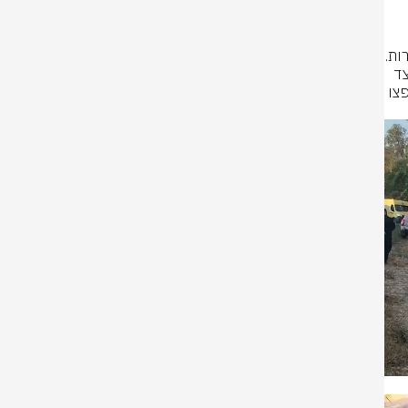
במוקד 102 של מחוז צפון התקבלו דיווחים מחברותיהן על היסחפות של הנערות. 
למקום הוזנקו לוחמי האש וכן צוותי היחידה לחילוצים מיוחדים של מחוז צפון לצד 
כוחות משטרת ישראל ויחידת החילוץ המשטרתית. לאור מורכבות האירוע, הוקפצו 