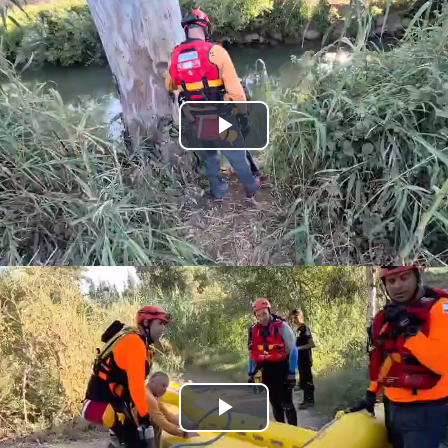
Play
Video
Play