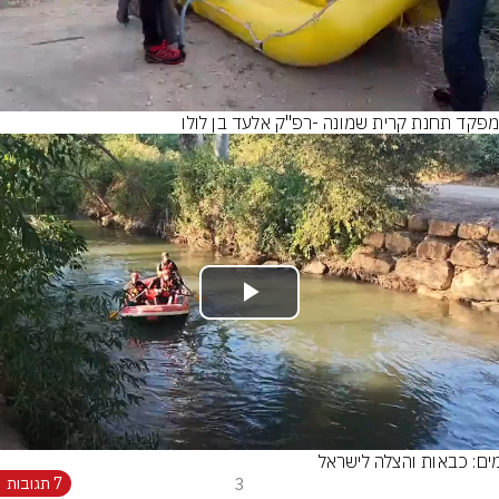
Video
מפקד תחנת קרית שמונה -רפ"ק אלעד בן לולו
Play
Video
מים: כבאות והצלה לישראל
3
7 תגובות