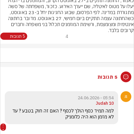
כאמור, החתונה תתקיים ב-27 באוגוסט הקרוב, והמוזמנים ברי המזל 
יעלו על מטוס לאיטליה, שם ייערך האירוע. כזכור, משפחתה של סשה 
מתגוררת במדינה. לפי הפרסום, שבוע החגיגות יחל ב-23 באוגוסט, 
כשהחתונה עצמה תתקיים ביום חמישי, 27 באוגוסט. מדובר בחתונה 
אינטימית ומצומצמת, ורשימת המוזמנים תכלול בני משפחה וחברים 
קרובים בלבד.
4
5 תגובות
5 תגובות
05:54 - 24.06.2026
Judah 10
‏למה תמיד כסף הולך לכסף ? האם זה חוק בטבע ? עד 
לא מזמן הוא היה כלומניק 