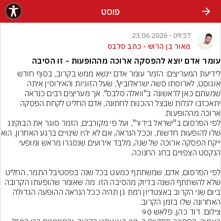
פוסט
09:57 - 23.06.2026
מאור בן הרוש - כתב סלבס
עומר אדם יוצא להפסקה ארוכה מההופעות - זו הסיבה
לידיעת המעריצים: הזמר עומר אדם יינשא ממש בקרוב, בסוף חודש 
אוגוסט, לארוסתו סשה ישראלוביץ', שעל הזוגיות והאירוסין איתה 
שמעתם כאן לראשונה ב"וואלה סלבס". אך מעריצים רבים כנראה 
יתאכזבו לגלות שבצל ההכנות לחתונה, אדם החליט לקחת הפסקה 
ארוכה מההופעות.
לפי הפרסום ב"ישראל בידור", ועל פי מקורבים, הזמר סוגר את הבוקינג 
שלו להופעות חדשות, וככל הנראה
ייקח הפסקה ארוכה של שנה, מלבד אירועים שנסגרו מראש ומופעי 
לפי הפרסום, אדם, שמשתתף כמעט בכל שנה בפסטיבל התמר, החליט 
שלא להשתתף השנה בדיוק מהסיבה הזו. מה שאומר שהופעתו הקרובה 
ביום שני הקרוב באצטדיון רמת גן תהיה ככל הנראה ההופעה הגדולה 
האחרונה שלו בזמן הקרוב.
צילום: דוד כהן, פלאש 90