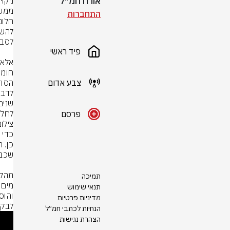
אורח חמ״ל
התחברות
פיד ראשי
צבע אדום
לחלו
פרסם
צילום: eofficial
תמיכה
תנאי שימוש
מדיניות פרטיות
לבקב
הנחיות לכתבי חמ״ל
הצהרת נגישות