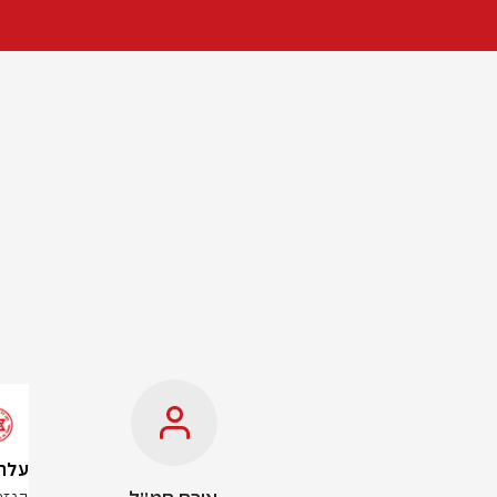
עלה ל-6 מניין הנרצחים ב