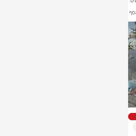
צוותי מד"א נוספים העניקו טיפול רפואי ופינו לבתי החולים בירושלים ולשמיר-אסף 