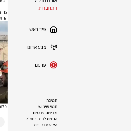
אורח חמ״ל
התחברות
הרופא 23 פצועים, בהם: 2 קשה

פיד ראשי
צבע אדום
פרסם
תמיכה
צילו
תנאי שימוש
מדיניות פרטיות
הנחיות לכתבי חמ״ל
הצהרת נגישות