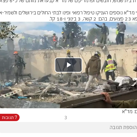
, 3 בינוני ו-18 קל.
Play
Video
ם: מד"א
3
7 תגובות