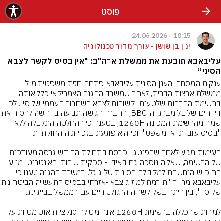
פוסט
10:15 - 24.06.2026
ינון בן שושן - עורך מדור טכנולוגיה
עליבאבא תובעת את ממשלת ארה"ב: "אין בסיס לקשר לצבא
הסיני״
ענקית המסחר והענן הסינית עליבאבא פתחה חזית משפטית מול 
ממשלת ארצות הברית, לאחר שמשרד ההגנה האמריקאי כלל אותה 
ברשימת החברות שלטענתו קשורות לצבא השחרור העממי של סין. לפי 
דיווחים של בלומברג וה-BBC, החברה הגישה תביעה
שמה מהרשימת המכונה 1260H, בטענה כי ההחלטה התקבלה ללא 
העימות מגיע לאחר שהפנטגון פרסם בתחילת החודש גרסה מעודכנת 
של הרשימה, שאליה נוספה גם באידו - ספקית שירותי האינטרנט ומנוע 
החיפוש הנחשבת למקבילה הסינית של גוגל. במשרד ההגנה טענו כי 
עליבאבא מהווה "תורמת למיזוג צבאי-אזרחי 
למרות שהכללה ברשימת 1260H אינה מטילה סנקציות אוטומטיות על 