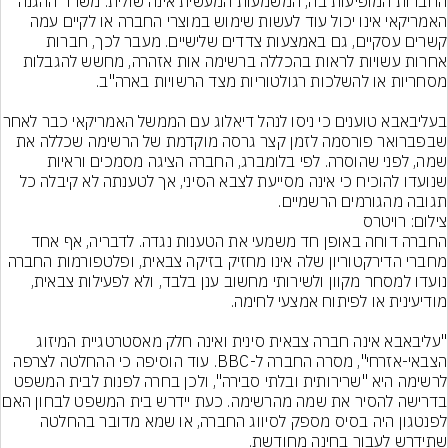
החברות המופיעות בה, המשמעות המעשית אינה שולית. משרד ההגנה 
האמריקאי אינו יכול עוד לעשות שימוש במוצרי החברה או לקיים עמה 
קשרים עסקיים, גם באמצעות צדדים שלישיים. מעבר לכך, חברות 
אחרות עשויות לראות בהכללה ברשימה אות אזהרה, מחשש להגבלות 
בעליבאבא טוענים כי ניסו לנהל דיאלוג עם 
שבפברואר פורסמה לזמן קצר גרסה מוקדמת של הרשימה שכללה את 
שמה, לפני שהוסרה. לפי בלומברג, החברה הציגה מסמכים וראיות 
שנועדו להוכיח כי אינה מסייעת לצבא הסיני, אך לטענתה לא קיבלה כל 
תגובה מהגורמים הרשמיים.
צילום: רויטרס
החברה דוחה באופן חד משמעי את הטענות נגדה. לדבריה, אף אחד 
מחברי הדירקטוריון שלה אינו מחזיק בזיקה צבאית, ופלטפורמות החברה 
נועדו למסחר מקוון ולשירותי מחשוב ענן בלבד, ולא לפעילות צבאית, 
"עליבאבא אינה חברה צבאית סינית ואינה חלק מאסטרטגיית המיזוג 
הצבאי-אזרחי", מסרה החברה ל-BBC. עוד הוסיפה כי ההחלטה לצרפה 
לרשימה היא "שרירותית ובלתי סבירה", ולכן בחרה לפנות לבית המשפט 
בדרישה להסיר את שמה מהרשימה. כעת י
לפנטגון היה בסיס מספק לסיווג החברה, או שמא מדובר בהחלטה 
שתידרש לעבור בחינה מחודשת.