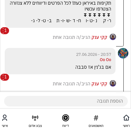
תקיפות באיראן כעת! לכל הפרטים ודיווחים ללא צנזורה 
ר- ק     נ -ט -ו    ח- ד -ש -ו- ת    ב- ט- ל- ג-
1
קקי ענק
הגיב/ה תגובה אחת
20:57 - 27.06.2026
Oo Oo
אם בג'נין אז סבבה 
1
קקי ענק
הגיב/ה תגובה אחת
ראשי
האשטאגים
דיווח
צבע אדום
אישי