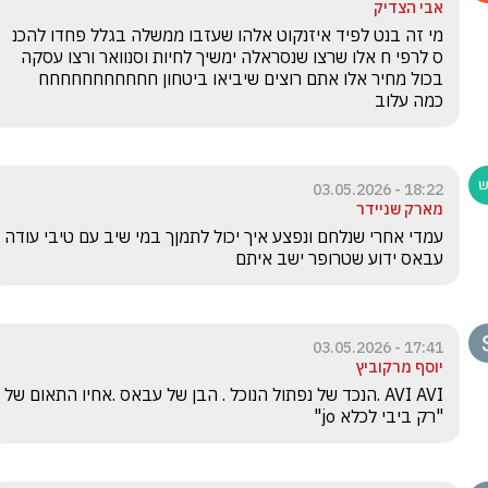
אבי הצדיק
מי זה בנט לפיד איזנקוט אלהו שעזבו ממשלה בגלל פחדו להכנ 
ס לרפי ח אלו שרצו שנסראלה ימשיך לחיות וסנוואר ורצו עסקה 
בכול מחיר אלו אתם רוצים שיביאו ביטחון חחחחחחחחחחח 
כמה עלוב 
18:22 - 03.05.2026
מארק שניידר
עמדי אחרי שנלחם ונפצע איך יכול לתמןך במי שיב עם טיבי עודה 
עבאס ידוע שטרופר ישב איתם
17:41 - 03.05.2026
יוסף מרקוביץ
AVI AVI .הנכד של נפתול הנוכל . הבן של עבאס .אחיו התאום של 
"רק ביבי לכלא jo"