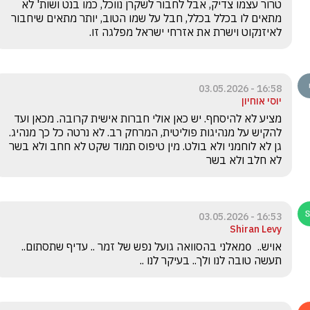
טרור עצמו צדיק, אבל לחבור לשקרן נווכל, כמו בנט ושות' לא 
מתאים לו בכלל בכלל, חבל על שמו הטוב, יותר מתאים שיחבור 
לאיזנקוט וישרת את אזרחי ישראל מפלגה זו.
16:58 - 03.05.2026
יוסי אוחיון
מציע לא להיסחף. יש כאן אולי חברות אישית קרובה. מכאן ועד 
להקיש על מנהיגות פוליטית, המרחק רב. לא נרטה כל כך מנהיג. 
גן לא לוחמני ולא בולט. מין טיפוס תמוד שקט לא חחב ולא בשר 
לא חלב ולא בשר
16:53 - 03.05.2026
Shiran Levy
אויש..  0מאלני בהסוואה גועל נפש של זמר .. עדיף שתסתום.. 
תעשה טובה לנו ולך.. בעיקר לנו ..