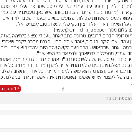
לאחר שמוקדם יותר היום (ראשון) חבר הכנסת חילי טרופר הודיע על עזיבת 
 על השליחות אחי ועל הרצון הנקי שלך לעשות טוב לעם ישראל".
ום מסך, Instegram - chili_tropper
עמד
"עידן עמדי, אחי היקר והגיבור, אוהב אותך וכפי שסגרנו מחכה לקפה שאחרי 
המלחמה. ואחרי שתתאושש מהפציעה הקשה שלך היום. עמדי הו
חד. עמדי, מתפללים לרפואתך ולרפואת כל הפצועים".
מאיתנו לבדוק עם עצמו מה הוא עושה למען המדינה. כל אחד והתשובה שלו, 
6
19 תגובות