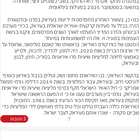
במסגרת מחקר אקדמי. היא הוחזקה בשבי כשנתיים וחצי, ושוחררה 
כמו כן, בעשור האחרון מתפרסמות ידיעות בעיראק בפרט ובתקשורת 
הזרה בכלל על פעילות קרקעית-אווירית ישראלית בעיראק. בכירי מערכת 
הביטחון והדרג המדיני התעלמו לאורך השנים מפרסומים, ונקטו בגישת 
העמימות בסוגיה זו. אלו היו למשמעותיות במיוחד.
הפטנט של כוח קודס האיראני, בראשותו של קאסם סולימאני, שחוסל על 
ידי ארצות הברית בשנת 2020, היה לממן, להדריך, להכווין, ולסייע 
באמצעי לחימה למליציות שיעיות פרו איראניות בסוריה, תימן, לבנון 
בהקשר העיראקי, בנו האיראנים מחסני נשק וטילים בגבול באיראן כעורף 
לוגיסטי רחב, ובעיראק 
אמריקני כי חיל האוויר הישראלי תקף בסיסי מליציות שיעיות פרו איראניות 
בעיראק. גורמי ביון מערביים טענו אז כי זו הפעם הראשונה שישראל 
תוקפת בעיראק מאז תקיפת הכור הגרעיני בשנת 1981. התוכנית 
האיראנית כללה העברת טילים וכלי טיס בלתי מאוישים לידי המליציות כדי 
שביום פקודה - ישגרו אותם מעיראק לעבר ישראל.
7
3 תגובות