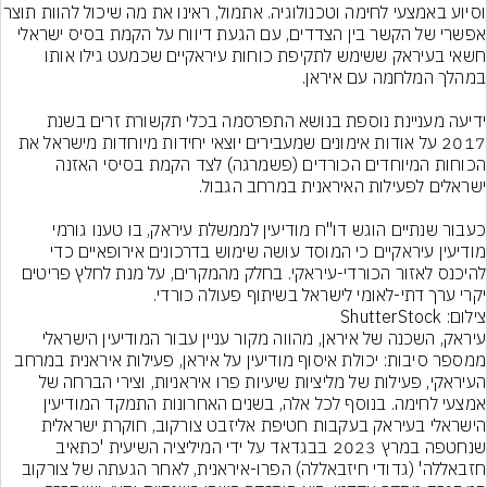
וסיוע באמצעי לחימה וטכנולוגיה. אתמול, ראינו א
אפשרי של הקשר בין הצדדים, עם הגעת דיווח על הקמת בסיס ישראלי 
חשאי בעיראק ששימש לתקיפת כוחות עיראקיים שכמעט גילו אותו 
ידיעה מעניינת נוספת בנושא התפרסמה בכלי תקשורת זרים בשנת 
2017 על אודות אימונים שמעבירים יוצאי יחידות מיוחדות מישראל את 
הכוחות המיוחדים הכורדים (פשמרגה) לצד הקמת בסיסי האזנה 
כעבור שנתיים הוגש דו"ח מודיעין לממשלת עיראק, בו טענו גורמי 
מודיעין עיראקיים כי המוסד עושה שימוש בדרכונים אירופאיים כדי 
להיכנס לאזור הכורדי-עיראקי. בחלק מהמקרים, על מנת לחלץ פריטים 
יקרי ערך דתי-לאומי לישראל בשיתוף פעולה כורדי.
צילום: ShutterStock
עיראק, השכנה של איראן, מהווה מקור עניין עבור המודיעין הישראלי 
ממספר סיבות: יכולת איסוף מודיעין על איראן, פעילות איראנית במרחב 
העיראקי, פעילות של מליציות שיעיות פרו איראניות, וצירי הברחה של 
אמצעי לחימה. בנוסף לכל אלה, בשנים האחרונות התמקד המודיעין 
הישראלי בעיראק בעקבות חטיפת אליזבט צורקוב, חוקרת ישראלית 
שנחטפה במרץ 2023 בבגדאד על ידי המיליציה השיעית 'כתאיב 
חזבאללה' (גדודי חיזבאללה) הפרו-איראנית, לאחר הגעתה של צורקוב 