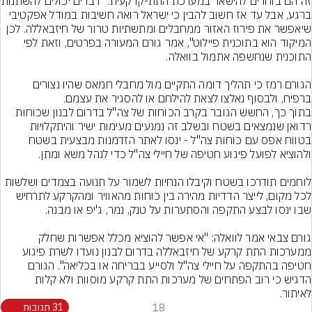
זה הם בוחרים להישאר במערכת הת
ברגע, אבל עד אז חשוב להבין כי ישראל רואה חשיבות במודל אפקטיבי 
שיאפשר את פירוז האזור ממחבלים ומתשתיות טרור של חיזבאללה. לכן 
המיקוד הוא בתוכנית פיילוט", אמר גורם המעורה בפרטים, וזאת לפי 
הגורם רמז כי תהליך דומה התקיים מול מחבלי חמאס שהיו נצורים 
ברפיח, ולבסוף נאלצו לצאת להילחם או להסגיר את עצמם.
בתוך כך, החשש הגובר בקרב הכוחות של צה"ל בדרום לבנון שכוחות 
רדואן שנמצאים בשטח ובשלב זה נמנעים מעימות ישיר והיתקלויות 
בטווח אפס עם כוחות צה"ל - ינסו לאתר הזדמנות מבצעית בשטח 
לוחמים תודרכו בשטח וקיבלו הנחיות לשמור על תנועה בצמדים ושלשות 
לכל מקום, לייצר הדדיות מהירה בין כוחות מהאוויר ומהקרקע לתרחיש 
גורם צבאי אמר לוואלה: "אי אפשר להוציא מכלל אפשרות שחלק 
ממערכות התת קרקע של חיזבאללה בדרום לבנון נועדו לשרת פיגוע 
חטיפה בהתקפה על חיילי צה"ל ולסייע בבריחה או בכליאה". הגורם 
הדגיש כי רוב הפתחים של מערכות התת קרקע מוסוות ולא קלות 
לאיתור.
18
31 תגובות