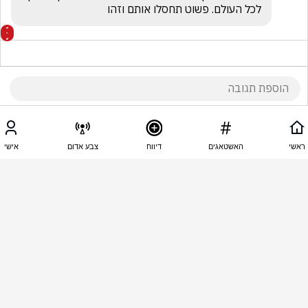
לכל העולם. פשוט תחסלו אותם וזהו
18:13 - 23.06.2026
פאולי מיותר
ראשי
האשטאגים
דיווח
צבע אדום
אישי
תביאו יותר כלבים, הם יתריעו הרבה לפני ההסתערות, 
ובנוסף ערבים משקשקים מכלבים.
18:11 - 23.06.2026
בניה זיו - נ נח טל
השם יתן לחיילנו עצה ותושיה מול רודפי נפשינו