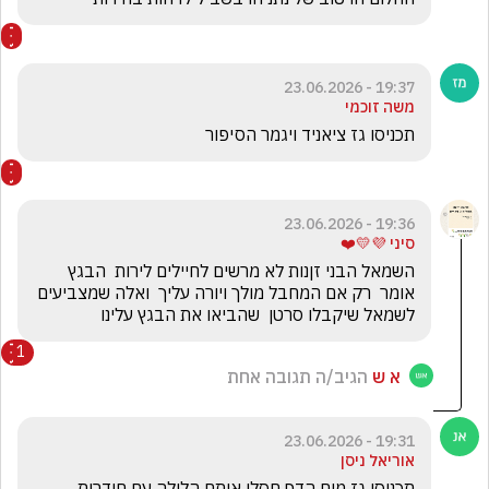
19:37 - 23.06.2026
משה זוכמי
תכניסו גז ציאניד ויגמר הסיפור
19:36 - 23.06.2026
סיני 💜💛❤️
השמאל הבני זןנות לא מרשים לחיילים לירות  הבגץ 
אומר  רק אם המחבל מולך ויורה עליך  ואלה שמצביעים 
לשמאל שיקבלו סרטן  שהביאו את הבגץ עלינו
1
א ש
הגיב/ה תגובה אחת
19:31 - 23.06.2026
אוריאל ניסן
תכניסו גז מים הדף חסלו אותם הלילה עם חודרות 