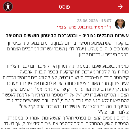
פוסט
18:07 - 23.06.2026
ד"ר אמיר בוחבוט, פרשן צבאי
עשרות מחבלים נצורים - ובמערכת הביטחון חוששים מחטיפה
ברקע החשש מפיגוע חטיפה בדרום לבנון, גורמים במערכת הביטחון 
מעריכים כי היום (שלישי) יעלה לדיון משבר עשרות המחבלים הנצורים 
כאמור, בשבוע שעבר, במסגרת התמרון הקרקעי בדרום לבנון הצליחו 
כוחות צה"ל לכתר מערכת תת קרקעית בכפר תיבנית, ארבעה 
קילומטרים דרומית-מזרחית לעיר נבטיה, 37 קילומטרים דרומית מזרחית 
לעיר צידון. מהר מאוד הצליחו כוחות הצבא לחסום את פתחי המערכת 
התת קרקעית בזכות מודיעין מדויק שחשף גורמי אמ"ן השונים ופיקוד 
הצפון. מסרים הועברו לישראל על ידי מספר גורמי תיווך על מנת לאפשר 
להם לצאת ללא פגע. לפי גורם ביטחוני, "התשובה הישראלית לכל גורמי 
התיווך הייתה ברורה: כניעה או שיהרגו במערכת התת קרקעית".
צילום: דובר צה"ל
גורמים נוספים המצויים בפרטי תהליך המשא ומתן אמרו  כי במסגרת 
הפסקת האש, המחבלים יכולים להסגיר את עצמם לידי צה"ל, אך בשלב 