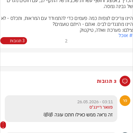
הכריך באמצע וחושף עשרות שכבות של התקף לב, עם חוטים מגרים 
היינו צריכים לצפות כמה פעמים כדי להתמודד עם המראות, ות
היינו מתנגדים לביס. ואתם - הייתם טועמים?
צילםו: מערכת וואלה, טיקטוק
# אוכל
2
3 תגובות
3 תגובות
03:11 - 26.05.2026
פוואר ריינג'ס
זה נראה ממש כאילו חתכו עוגה 🤣🤣