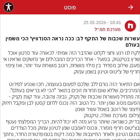
פוסט
18:41 - 25.05.2026
מערכת חמ״ל
עשרות שכבות של התקף לב: ככה נראה הסנדוויץ' הכי משמין
בעולם
לקח לנו רגע וחצי לקלוט שהדבר הזה אמיתי. לכאורה עוד סרטון אוכל 
שרץ בטיקטוק. בפועל - אחד הכריכים המבהילים אך נחשקים שראינו אי 
פעם, שילוב מפחיד בין מילוי מושחת, רוטב מושחת עוד יותר, ואז ציפוי 
אם התיאור הזה גורם ללב שלכם לפעום בעוצמה, חכו שנגיע לפירוט 
זה מתחיל מעשרות שכבות של נקניק, גבינה צהובה, עוד קצת נקניק - 
הפעם מסוג שמן יותר. כל הטוב הזה נכנס ללחם קסטן לבן ומקבל חיזוק 
חיצוני של רוטב בשמל עשיר ושמן.

צילום: מערכת וואלה, טיקטוק
בדיוק כשנראה שיותר גרוע מזה לא יכול להיות, הכריך המפלצתי נעטף 
בתום הטיגון ולאחר התייצבות של כמה דקות בטמפרטורת החדר, נחתך 