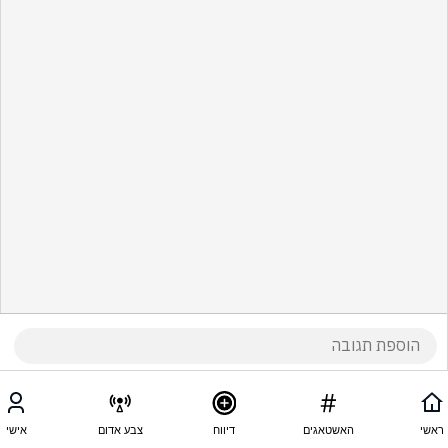
ראשי
האשטאגים
דיווח
צבע אדום
אישי