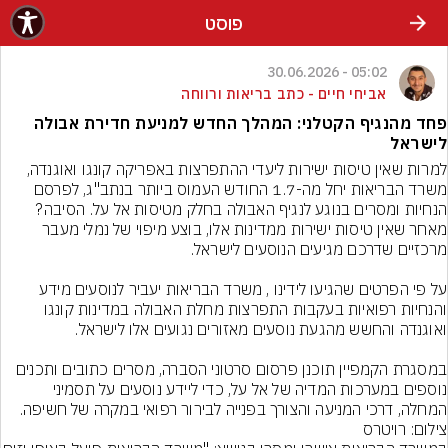
פוסט
05:02 - 30.06.2026
אביחי חיים - כתב בריאות ורווחה
פחד מהנגיף הקטלני: המהלך החדש למניעת חדירת אבולה
לישראל
למרות שאין טיסות ישירות ליעדי ההתפרצות באפריקה קונגו ואוגנדה, 
משרד הבריאות יחל מה-1.7 החודש העמוס ביותר בנתב"ג, לפרסם 
הנחיות ומסרים בנוגע לנגיף האבולה בחלק מטיסות אל על. הסיבה? 
מאחר שאין טיסות ישירות ממדינות אלו, בוצע מיפוי של נמלי מעבר 
על פי הפרטים שהגיעו לידינו , משרד הבריאות יעביר לנוסעים מידע 
והנחיות רפואיות בעקבות התפרצות מחלת האבולה במדינות קונגו 
במסגרת הקמפיין תוכנן פרסום סרטוני הסברה, מסרים כתובים ותכנים 
נוספים במערכות המדיה של אל על, כדי ליידע נוסעים על תסמיני 
המחלה, דרכי המניעה והצורך בפנייה לבירור רפואי במקרה של חשיפה.
צילום: רויטרס